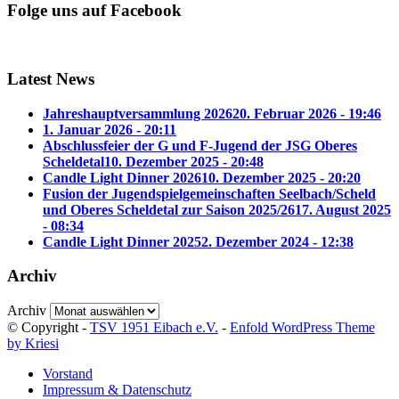
Folge uns auf Facebook
Latest News
Jahreshauptversammlung 2026
20. Februar 2026 - 19:46
1. Januar 2026 - 20:11
Abschlussfeier der G und F-Jugend der JSG Oberes
Scheldetal
10. Dezember 2025 - 20:48
Candle Light Dinner 2026
10. Dezember 2025 - 20:20
Fusion der Jugendspielgemeinschaften Seelbach/Scheld
und Oberes Scheldetal zur Saison 2025/26
17. August 2025
- 08:34
Candle Light Dinner 2025
2. Dezember 2024 - 12:38
Archiv
Archiv
© Copyright -
TSV 1951 Eibach e.V.
-
Enfold WordPress Theme
by Kriesi
Vorstand
Impressum & Datenschutz