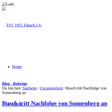
Home
Blog - Beiträge
Du bist hier:
Startseite
/
Uncategorized
/
Busch tritt Nachfolge von
Sonnenberg an
Busch tritt Nachfolge von Sonnenberg an
Verein