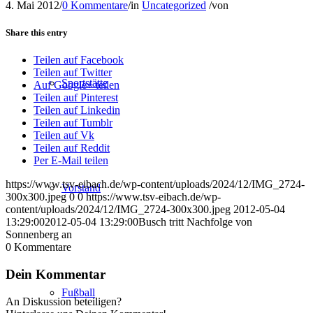
4. Mai 2012
/
0 Kommentare
/
in
Uncategorized
/
von
Share this entry
Teilen auf Facebook
Teilen auf Twitter
Sportstätte
Auf Google+ teilen
Teilen auf Pinterest
Teilen auf Linkedin
Teilen auf Tumblr
Teilen auf Vk
Teilen auf Reddit
Per E-Mail teilen
https://www.tsv-eibach.de/wp-content/uploads/2024/12/IMG_2724-
Vorstand
300x300.jpeg
0
0
https://www.tsv-eibach.de/wp-
content/uploads/2024/12/IMG_2724-300x300.jpeg
2012-05-04
13:29:00
2012-05-04 13:29:00
Busch tritt Nachfolge von
Sonnenberg an
0
Kommentare
Dein Kommentar
Fußball
An Diskussion beteiligen?