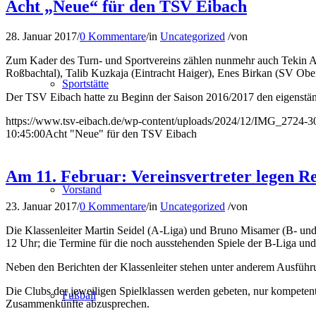
Acht „Neue“ für den TSV Eibach
28. Januar 2017
/
0 Kommentare
/
in
Uncategorized
/
von
Zum Kader des Turn- und Sportvereins zählen nunmehr auch Tekin A
Roßbachtal), Talib Kuzkaja (Eintracht Haiger), Enes Birkan (SV Ob
Sportstätte
Der TSV Eibach hatte zu Beginn der Saison 2016/2017 den eigenständ
https://www.tsv-eibach.de/wp-content/uploads/2024/12/IMG_2724-3
10:45:00
Acht "Neue" für den TSV Eibach
Am 11. Februar: Vereinsvertreter legen R
Vorstand
23. Januar 2017
/
0 Kommentare
/
in
Uncategorized
/
von
Die Klassenleiter Martin Seidel (A-Liga) und Bruno Misamer (B- und
12 Uhr; die Termine für die noch ausstehenden Spiele der B-Liga un
Neben den Berichten der Klassenleiter stehen unter anderem Ausführu
Die Clubs der jeweiligen Spielklassen werden gebeten, nur kompetent
Fußball
Zusammenkünfte abzusprechen.