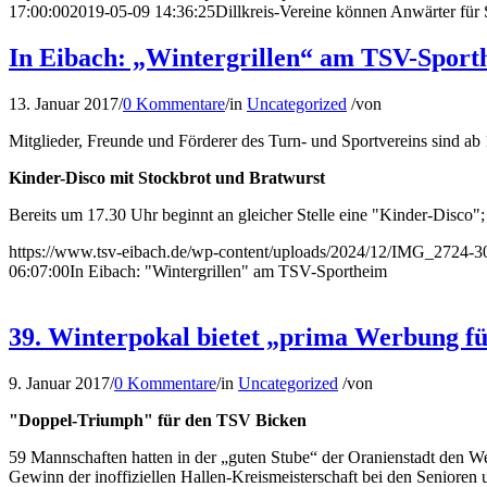
17:00:00
2019-05-09 14:36:25
Dillkreis-Vereine können Anwärter für
In Eibach: „Wintergrillen“ am TSV-Sport
13. Januar 2017
/
0 Kommentare
/
in
Uncategorized
/
von
Mitglieder, Freunde und Förderer des Turn- und Sportvereins sind a
Kinder-Disco mit Stockbrot und Bratwurst
Bereits um 17.30 Uhr beginnt an gleicher Stelle eine "Kinder-Disco"
https://www.tsv-eibach.de/wp-content/uploads/2024/12/IMG_2724-3
06:07:00
In Eibach: "Wintergrillen" am TSV-Sportheim
39. Winterpokal bietet „prima Werbung fü
9. Januar 2017
/
0 Kommentare
/
in
Uncategorized
/
von
"Doppel-Triumph" für den TSV Bicken
59 Mannschaften hatten in der „guten Stube“ der Oranienstadt den W
Gewinn der inoffiziellen Hallen-Kreismeisterschaft bei den Senioren