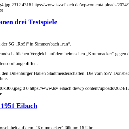
g4.jpg
2312
4316
https://www.tsv-eibach.de/wp-content/uploads/202
st
nen drei Testspiele
t der SG „RoSi“ in Simmersbach „ran“.
 freundschaftlichen Vergleich auf dem heimischen „Krummacker“ gege
densdorf angepfiffen.
n den Dillenburger Hallen-Stadtmeisterschaften: Die vom SSV Donsb
hne.
00x300.jpeg
0
0
https://www.tsv-eibach.de/wp-content/uploads/2024
le
 1951 Eibach
bungseinheit auf dem "Krummacker" fällt um 16 Uhr.