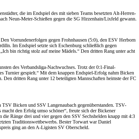
nstädter, die im Endspiel des mit sieben Teams besetzten Alt-Herren-
4 nach Neun-Meter-Schießen gegen die SG Hirzenhain/Lixfeld gewann.
n. Den Vorrundenerfolgen gegen Frohnhausen (5:0), den ESV Herborn
dilln. Im Endspiel setzte sich Eschenburg schließlich gegen
Ich bin richtig stolz auf meine Mädels.“ Den dritten Rang unter acht
nsten des Verbandsliga-Nachwuchses. Trotz der 0:1-Final-
tes Turnier gespielt.“ Mit dem knappen Endspiel-Erfolg nahm Bicken
. Den dritten Rang unter 12 beteiligten Mannschaften heimste der FC
gisten TSV Bicken und SSV Langenaubach gegenüberstanden. TSV-
 macht den Erfolg umso schöner“, freute sich der Bickener
 um die Ränge drei und vier gegen den SSV Sechshelden knapp mit 4:3
etzten Traditionswettbewerbs. Bester Torwart war Daniel
spreis ging an den A-Ligisten SV Oberscheld.