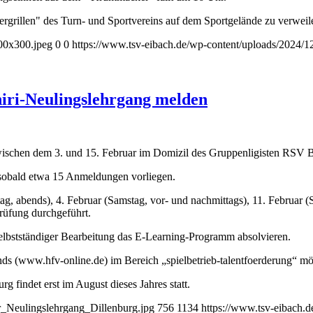
ergrillen" des Turn- und Sportvereins auf dem Sportgelände zu verweil
00x300.jpeg
0
0
https://www.tsv-eibach.de/wp-content/uploads/2024
hiri-Neulingslehrgang melden
 zwischen dem 3. und 15. Februar im Domizil des Gruppenligisten RSV B
 sobald etwa 15 Anmeldungen vorliegen.
tag, abends), 4. Februar (Samstag, vor- und nachmittags), 11. Februar 
rüfung durchgeführt.
elbstständiger Bearbeitung das E-Learning-Programm absolvieren.
 (www.hfv-online.de) im Bereich „spielbetrieb-talentfoerderung“ mö
g findet erst im August dieses Jahres statt.
er_Neulingslehrgang_Dillenburg.jpg
756
1134
https://www.tsv-eibach