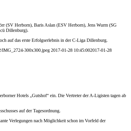
Dörr (SV Herborn), Baris Aslan (ESV Herborn), Jens Wurm (SG
cü Dillenburg).
 auf das erste Erfolgserlebnis in der C-Liga Dillenburg.
/12/IMG_2724-300x300.jpeg
2017-01-28 10:45:00
2017-01-28
borner Hotels „Gutshof“ ein. Die Vertreter der A-Ligisten tagen ab
usschusses auf der Tagesordnung.
plante Verlegungen nach Möglichkeit schon im Vorfeld der