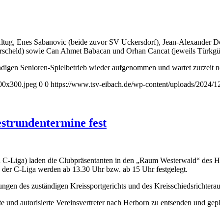
ltug, Enes Sabanovic (beide zuvor SV Uckersdorf), Jean-Alexander 
erscheld) sowie Can Ahmet Babacan und Orhan Cancat (jeweils Türkgü
igen Senioren-Spielbetrieb wieder aufgenommen und wartet zurzeit noch
00x300.jpeg
0
0
https://www.tsv-eibach.de/wp-content/uploads/2024
estrundentermine fest
 C-Liga) laden die Clubpräsentanten in den „Raum Westerwald“ des Her
d der C-Liga werden ab 13.30 Uhr bzw. ab 15 Uhr festgelegt.
ngen des zuständigen Kreissportgerichts und des Kreisschiedsrichtera
e und autorisierte Vereinsvertreter nach Herborn zu entsenden und ge