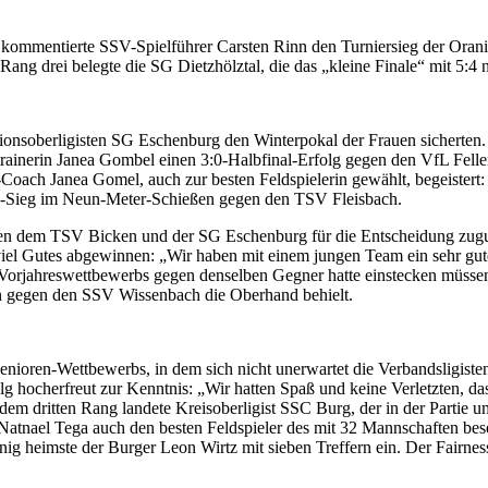
 kommentierte SSV-Spielführer Carsten Rinn den Turniersieg der Oranie
ang drei belegte die SG Dietzhölztal, die das „kleine Finale“ mit 5:
ionsoberligisten SG Eschenburg den Winterpokal der Frauen sicherte
trainerin Janea Gombel einen 3:0-Halbfinal-Erfolg gegen den VfL Feller
ach Janea Gomel, auch zur besten Feldspielerin gewählt, begeistert: „
3:1-Sieg im Neun-Meter-Schießen gegen den TSV Fleisbach.
hen dem TSV Bicken und der SG Eschenburg für die Entscheidung zugu
viel Gutes abgewinnen: „Wir haben mit einem jungen Team ein sehr gu
s Vorjahreswettbewerbs gegen denselben Gegner hatte einstecken müssen
en gegen den SSV Wissenbach die Oberhand behielt.
s Senioren-Wettbewerbs, in dem sich nicht unerwartet die Verbandsli
 hocherfreut zur Kenntnis: „Wir hatten Spaß und keine Verletzten, das
dem dritten Rang landete Kreisoberligist SSC Burg, der in der Partie
Natnael Tega auch den besten Feldspieler des mit 32 Mannschaften bes
 heimste der Burger Leon Wirtz mit sieben Treffern ein. Der Fairnes