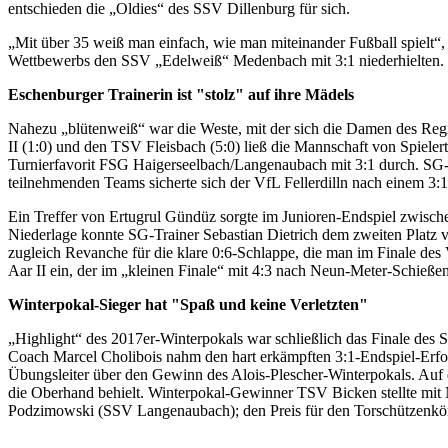
entschieden die „Oldies“ des SSV Dillenburg für sich.
„Mit über 35 weiß man einfach, wie man miteinander Fußball spielt“,
Wettbewerbs den SSV „Edelweiß“ Medenbach mit 3:1 niederhielten. R
Eschenburger Trainerin ist "stolz" auf ihre Mädels
Nahezu „blütenweiß“ war die Weste, mit der sich die Damen des Reg
II (1:0) und den TSV Fleisbach (5:0) ließ die Mannschaft von Spieler
Turnierfavorit FSG Haigerseelbach/Langenaubach mit 3:1 durch. SG-Co
teilnehmenden Teams sicherte sich der VfL Fellerdilln nach einem 
Ein Treffer von Ertugrul Gündüz sorgte im Junioren-Endspiel zwisc
Niederlage konnte SG-Trainer Sebastian Dietrich dem zweiten Platz 
zugleich Revanche für die klare 0:6-Schlappe, die man im Finale de
Aar II ein, der im „kleinen Finale“ mit 4:3 nach Neun-Meter-Schieß
Winterpokal-Sieger hat "Spaß und keine Verletzten"
„Highlight“ des 2017er-Winterpokals war schließlich das Finale de
Coach Marcel Cholibois nahm den hart erkämpften 3:1-Endspiel-Erfolg
Übungsleiter über den Gewinn des Alois-Plescher-Winterpokals. Auf 
die Oberhand behielt. Winterpokal-Gewinner TSV Bicken stellte mit 
Podzimowski (SSV Langenaubach); den Preis für den Torschützenkönig