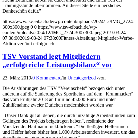
Trainingsstunde übernommen. An dieser Stelle ein herzliches
Dankeschön dafür."
https://www.tsv-eibach.de/wp-content/uploads/2024/12/IMG_2724-
300x300.jpeg
0
0
https://www.tsv-eibach.de/wp-
content/uploads/2024/12/IMG_2724-300x300.jpeg
2019-03-24
07:38:00
2019-03-24 07:38:00
Fitness-Abteilung: Mitglieder-Werbe-
Aktion verläuft erfolgreich
TSV-Vorstand legt Mitgliedern
„erfolgreiche Leistungsbilanz“ vor
23. März 2019
/
0 Kommentare
/
in
Uncategorized
/
von
Die Ausführungen des TSV-"Vereinschefs" bezogen sich unter
anderem auf die Sanierung des Sportheims auf dem "Krummacker",
das vom Frühjahr 2018 an für rund 45.000 Euro und unter
Zuhilfenahme zweier Darlehen modernisiert worden war.
"Unser Dank gilt all denen, die durch unzählige Arbeitsstunden zum
Gelingen des Projekts beigetragen haben", resümierte der
Vorsitzende. Hartmann rückblickend: "Die fleißigen Helferinnen
und Helfer haben bisher fast 1.000 Arbeitsstunden investiert, um das
Sportheim auf Vordermann zu bringen."