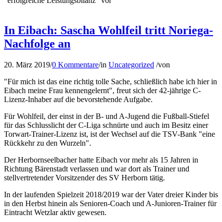
"erfolgreiche Leistungsbilanz" vor
In Eibach: Sascha Wohlfeil tritt Noriega-
Nachfolge an
20. März 2019
/
0 Kommentare
/
in
Uncategorized
/
von
"Für mich ist das eine richtig tolle Sache, schließlich habe ich hier in
Eibach meine Frau kennengelernt", freut sich der 42-jährige C-
Lizenz-Inhaber auf die bevorstehende Aufgabe.
Für Wohlfeil, der einst in der B- und A-Jugend die Fußball-Stiefel
für das Schlusslicht der C-Liga schnürte und auch im Besitz einer
Torwart-Trainer-Lizenz ist, ist der Wechsel auf die TSV-Bank "eine
Rückkehr zu den Wurzeln".
Der Herbornseelbacher hatte Eibach vor mehr als 15 Jahren in
Richtung Bärenstadt verlassen und war dort als Trainer und
stellvertretender Vorsitzender des SV Herborn tätig.
In der laufenden Spielzeit 2018/2019 war der Vater dreier Kinder bis
in den Herbst hinein als Senioren-Coach und A-Junioren-Trainer für
Eintracht Wetzlar aktiv gewesen.