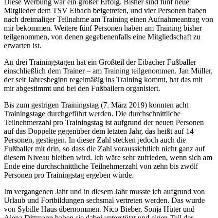
Diese Werbung war ein großer Erfolg. Bisher sind fünf neue
Mitglieder dem TSV Eibach beigetreten, und vier Personen haben
nach dreimaliger Teilnahme am Training einen Aufnahmeantrag von
mir bekommen. Weitere fünf Personen haben am Training bisher
teilgenommen, von denen gegebenenfalls eine Mitgliedschaft zu
erwarten ist.
An drei Trainingstagen hat ein Großteil der Eibacher Fußballer –
einschließlich dem Trainer – am Training teilgenommen. Jan Müller,
der seit Jahresbeginn regelmäßig ins Training kommt, hat das mit
mir abgestimmt und bei den Fußballern organisiert.
Bis zum gestrigen Trainingstag (7. März 2019) konnten acht
Trainingstage durchgeführt werden. Die durchschnittliche
Teilnehmerzahl pro Trainingstag ist aufgrund der neuen Personen
auf das Doppelte gegenüber dem letzten Jahr, das heißt auf 14
Personen, gestiegen. In dieser Zahl stecken jedoch auch die
Fußballer mit drin, so dass die Zahl voraussichtlich nicht ganz auf
diesem Niveau bleiben wird. Ich wäre sehr zufrieden, wenn sich am
Ende eine durchschnittliche Teilnehmerzahl von zehn bis zwölf
Personen pro Trainingstag ergeben würde.
Im vergangenen Jahr und in diesem Jahr musste ich aufgrund von
Urlaub und Fortbildungen sechsmal vertreten werden. Das wurde
von Sybille Haus übernommen. Nico Bieber, Sonja Hüter und
Alena Dittmann haben sie dabei unterstützt und einen Teil der