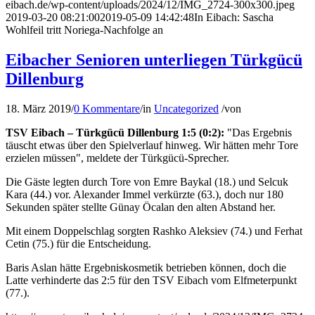
eibach.de/wp-content/uploads/2024/12/IMG_2724-300x300.jpeg
2019-03-20 08:21:00
2019-05-09 14:42:48
In Eibach: Sascha
Wohlfeil tritt Noriega-Nachfolge an
Eibacher Senioren unterliegen Türkgücü
Dillenburg
18. März 2019
/
0 Kommentare
/
in
Uncategorized
/
von
TSV Eibach – Türkgücü Dillenburg 1:5 (0:2):
"Das Ergebnis
täuscht etwas über den Spielverlauf hinweg. Wir hätten mehr Tore
erzielen müssen", meldete der Türkgücü-Sprecher.
Die Gäste legten durch Tore von Emre Baykal (18.) und Selcuk
Kara (44.) vor. Alexander Immel verkürzte (63.), doch nur 180
Sekunden später stellte Günay Öcalan den alten Abstand her.
Mit einem Doppelschlag sorgten Rashko Aleksiev (74.) und Ferhat
Cetin (75.) für die Entscheidung.
Baris Aslan hätte Ergebniskosmetik betrieben können, doch die
Latte verhinderte das 2:5 für den TSV Eibach vom Elfmeterpunkt
(77.).