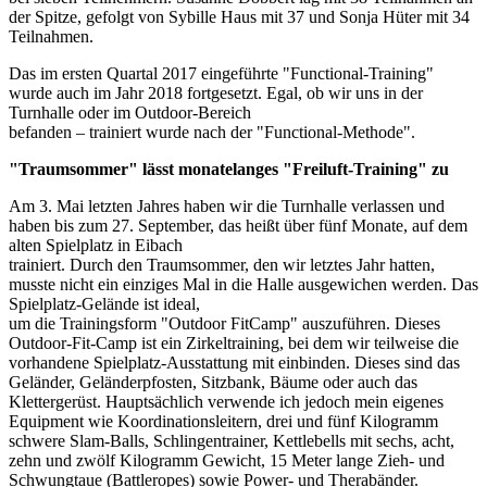
der Spitze, gefolgt von Sybille Haus mit 37 und Sonja Hüter mit 34
Teilnahmen.
Das im ersten Quartal 2017 eingeführte "Functional-Training"
wurde auch im Jahr 2018 fortgesetzt. Egal, ob wir uns in der
Turnhalle oder im Outdoor-Bereich
befanden – trainiert wurde nach der "Functional-Methode".
"Traumsommer" lässt monatelanges "Freiluft-Training" zu
Am 3. Mai letzten Jahres haben wir die Turnhalle verlassen und
haben bis zum 27. September, das heißt über fünf Monate, auf dem
alten Spielplatz in Eibach
trainiert. Durch den Traumsommer, den wir letztes Jahr hatten,
musste nicht ein einziges Mal in die Halle ausgewichen werden. Das
Spielplatz-Gelände ist ideal,
um die Trainingsform "Outdoor FitCamp" auszuführen. Dieses
Outdoor-Fit-Camp ist ein Zirkeltraining, bei dem wir teilweise die
vorhandene Spielplatz-Ausstattung mit einbinden. Dieses sind das
Geländer, Geländerpfosten, Sitzbank, Bäume oder auch das
Klettergerüst. Hauptsächlich verwende ich jedoch mein eigenes
Equipment wie Koordinationsleitern, drei und fünf Kilogramm
schwere Slam-Balls, Schlingentrainer, Kettlebells mit sechs, acht,
zehn und zwölf Kilogramm Gewicht, 15 Meter lange Zieh- und
Schwungtaue (Battleropes) sowie Power- und Therabänder.