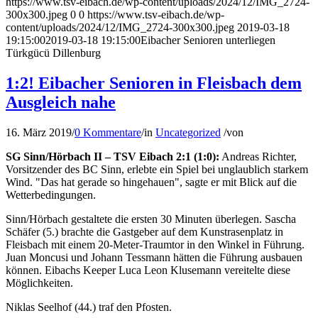
https://www.tsv-eibach.de/wp-content/uploads/2024/12/IMG_2724-
300x300.jpeg
0
0
https://www.tsv-eibach.de/wp-
content/uploads/2024/12/IMG_2724-300x300.jpeg
2019-03-18
19:15:00
2019-03-18 19:15:00
Eibacher Senioren unterliegen
Türkgücü Dillenburg
1:2! Eibacher Senioren in Fleisbach dem
Ausgleich nahe
16. März 2019
/
0 Kommentare
/
in
Uncategorized
/
von
SG Sinn/Hörbach II – TSV Eibach 2:1 (1:0):
Andreas Richter,
Vorsitzender des BC Sinn, erlebte ein Spiel bei unglaublich starkem
Wind. "Das hat gerade so hingehauen", sagte er mit Blick auf die
Wetterbedingungen.
Sinn/Hörbach gestaltete die ersten 30 Minuten überlegen. Sascha
Schäfer (5.) brachte die Gastgeber auf dem Kunstrasenplatz in
Fleisbach mit einem 20-Meter-Traumtor in den Winkel in Führung.
Juan Moncusi und Johann Tessmann hätten die Führung ausbauen
können. Eibachs Keeper Luca Leon Klusemann vereitelte diese
Möglichkeiten.
Niklas Seelhof (44.) traf den Pfosten.