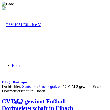
Home
Blog - Beiträge
Du bist hier:
Startseite
/
Uncategorized
/
CVJM 2 gewinnt Fußball-
Dorfmeisterschaft in Eibach
CVJM 2 gewinnt Fußball-
Verein
Dorfmeisterschaft in Eibach