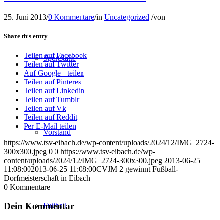
25. Juni 2013
/
0 Kommentare
/
in
Uncategorized
/
von
Share this entry
Teilen auf Facebook
Sportstätte
Teilen auf Twitter
Auf Google+ teilen
Teilen auf Pinterest
Teilen auf Linkedin
Teilen auf Tumblr
Teilen auf Vk
Teilen auf Reddit
Per E-Mail teilen
Vorstand
https://www.tsv-eibach.de/wp-content/uploads/2024/12/IMG_2724-
300x300.jpeg
0
0
https://www.tsv-eibach.de/wp-
content/uploads/2024/12/IMG_2724-300x300.jpeg
2013-06-25
11:08:00
2013-06-25 11:08:00
CVJM 2 gewinnt Fußball-
Dorfmeisterschaft in Eibach
0
Kommentare
Dein Kommentar
Fußball