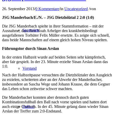
26. September 2013
/
0 Kommentare
/
in
Uncategorized
/
von
JSG Manderbach/E./N. – JSG Dietzhölztal 2 2:0 (1:0)
Die JSG Manderbach spielte in ihrer Stammformation – mit der
Sportstätte
Ausnahme, dass Ben Noah Arhelger den krankheitsbedingt
ausgefallenen Torhüter Felix Müller ersetzte. Es zeigte sich schnell,
dass beide Mannschaften auf einem gleich hohen Niveau spielten.
Führungstor durch Sinan Arslan
In der ersten Halbzeit wurde auf beiden Seiten sehr kämpferisch,
aber fair gespielt. In der 23. Minute erzielte Sinan Arslan dann das
1:0.
Vorstand
Nach der Halbzeitpause versuchten die Dietzhölztaler den Ausgleich
zu erzielen, scheiterten aber an der Abwehr der Manderbacher,
insbesondere an Sascha Wege und Johann Krause, die dem Gegner
das Leben schon zeitweise schwer machten.
Die Manderbacher konnten aber dennoch durch guten
Kombinationsfußball den Ball nach vorne spielen und hatten dort
auch einige Chancen. In der 45. Minute gelang dann wieder Sinan
Fußball
Arslan der Treffer zum 2:0-Endstand.