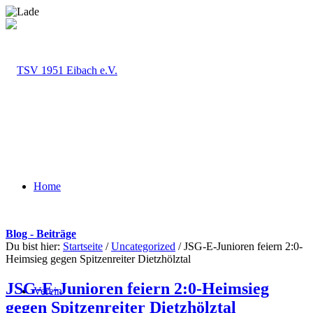
Home
Blog - Beiträge
Du bist hier:
Startseite
/
Uncategorized
/
JSG-E-Junioren feiern 2:0-
Heimsieg gegen Spitzenreiter Dietzhölztal
JSG-E-Junioren feiern 2:0-Heimsieg
Verein
gegen Spitzenreiter Dietzhölztal