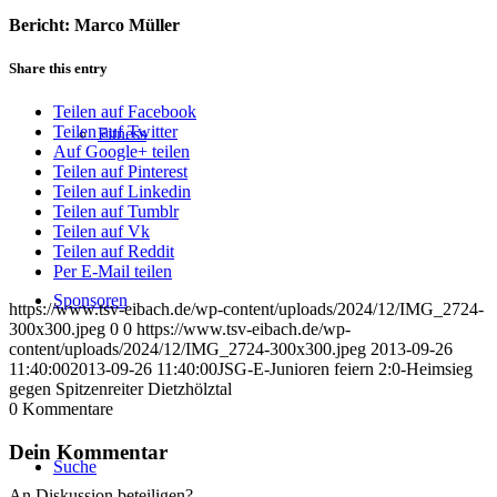
Bericht: Marco Müller
Share this entry
Teilen auf Facebook
Teilen auf Twitter
Fitness
Auf Google+ teilen
Teilen auf Pinterest
Teilen auf Linkedin
Teilen auf Tumblr
Teilen auf Vk
Teilen auf Reddit
Per E-Mail teilen
Sponsoren
https://www.tsv-eibach.de/wp-content/uploads/2024/12/IMG_2724-
300x300.jpeg
0
0
https://www.tsv-eibach.de/wp-
content/uploads/2024/12/IMG_2724-300x300.jpeg
2013-09-26
11:40:00
2013-09-26 11:40:00
JSG-E-Junioren feiern 2:0-Heimsieg
gegen Spitzenreiter Dietzhölztal
0
Kommentare
Dein Kommentar
Suche
An Diskussion beteiligen?