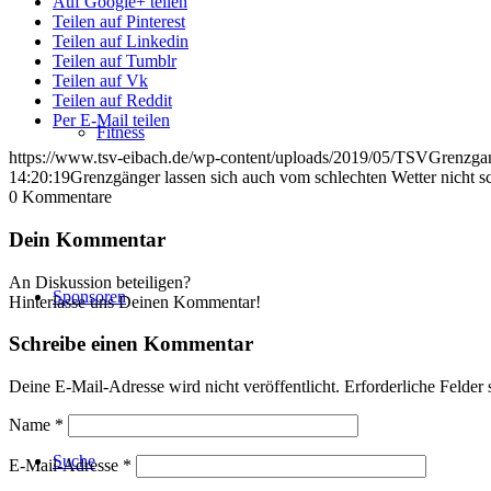
Auf Google+ teilen
Teilen auf Pinterest
Teilen auf Linkedin
Teilen auf Tumblr
Teilen auf Vk
Teilen auf Reddit
Per E-Mail teilen
Fitness
https://www.tsv-eibach.de/wp-content/uploads/2019/05/TSVGrenzga
14:20:19
Grenzgänger lassen sich auch vom schlechten Wetter nicht s
0
Kommentare
Dein Kommentar
An Diskussion beteiligen?
Sponsoren
Hinterlasse uns Deinen Kommentar!
Schreibe einen Kommentar
Deine E-Mail-Adresse wird nicht veröffentlicht.
Erforderliche Felder 
Name
*
Suche
E-Mail-Adresse
*