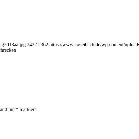
ng2013aa.jpg
2422
2362
https://www.tsv-eibach.de/wp-content/uplo
chrecken
sind mit
*
markiert