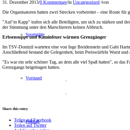
31. Dezember 2013
/
0 Kommentare
/
in
Uncategorized
/
von
Die Organisatoren hatten zwei Strecken vorbereitet – eine Route für
"Auf’m Kapp" trafen sich alle Beteiligten, um sich zu stärken und d
der Stimmung unter den Marschierern keinen Abbruch.
Sportstätte
Erbsensuppe und Kaminfeuer wärmen Grenzgänger
Im TSV-Domizil warteten eine von Inge Breidenstein und Gabi Hart
Anschließend bestand die Gelegenheit, beim Preiswürfeln Wurst und
"Es war ein sehr schöner Tag, an dem alle viel Spaß hatten", so das F
Grenzgangs beigetragen hatten.
Vorstand
Share this entry
Teilen auf Facebook
Fußball
Teilen auf Twitter