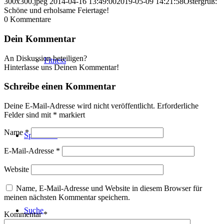
300x300.jpeg
2014-04-16 13:49:00
2019-05-09 14:21:58
Ostergruß:
Schöne und erholsame Feiertage!
0
Kommentare
Dein Kommentar
An Diskussion beteiligen?
Fitness
Hinterlasse uns Deinen Kommentar!
Schreibe einen Kommentar
Deine E-Mail-Adresse wird nicht veröffentlicht.
Erforderliche
Felder sind mit
*
markiert
Name
*
Sponsoren
E-Mail-Adresse
*
Website
Name, E-Mail-Adresse und Website in diesem Browser für
meinen nächsten Kommentar speichern.
Suche
Kommentar
*