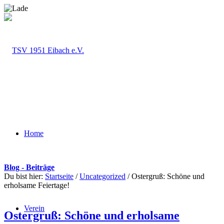
Home
Blog - Beiträge
Du bist hier:
Startseite
/
Uncategorized
/
Ostergruß: Schöne und
erholsame Feiertage!
Verein
Ostergruß: Schöne und erholsame