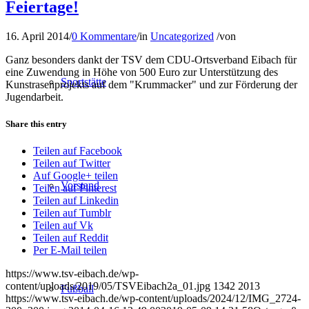
Feiertage!
16. April 2014
/
0 Kommentare
/
in
Uncategorized
/
von
Ganz besonders dankt der TSV dem CDU-Ortsverband Eibach für
eine Zuwendung in Höhe von 500 Euro zur Unterstützung des
Sportstätte
Kunstrasenprojekts auf dem "Krummacker" und zur Förderung der
Jugendarbeit.
Share this entry
Teilen auf Facebook
Teilen auf Twitter
Auf Google+ teilen
Vorstand
Teilen auf Pinterest
Teilen auf Linkedin
Teilen auf Tumblr
Teilen auf Vk
Teilen auf Reddit
Per E-Mail teilen
https://www.tsv-eibach.de/wp-
content/uploads/2019/05/TSVEibach2a_01.jpg
1342
2013
Fußball
https://www.tsv-eibach.de/wp-content/uploads/2024/12/IMG_2724-