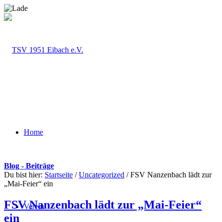
Home
Blog - Beiträge
Du bist hier:
Startseite
/
Uncategorized
/
FSV Nanzenbach lädt zur
„Mai-Feier“ ein
FSV Nanzenbach lädt zur „Mai-Feier“
Verein
ein