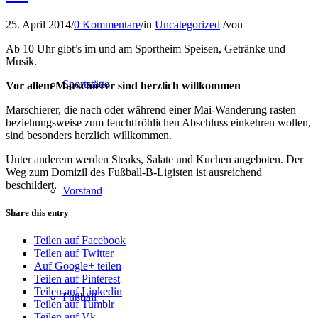
25. April 2014
/
0 Kommentare
/
in
Uncategorized
/
von
Ab 10 Uhr gibt’s im und am Sportheim Speisen, Getränke und
Musik.
Sportstätte
Vor allem Marschierer sind herzlich willkommen
Marschierer, die nach oder während einer Mai-Wanderung rasten
beziehungsweise zum feuchtfröhlichen Abschluss einkehren wollen,
sind besonders herzlich willkommen.
Unter anderem werden Steaks, Salate und Kuchen angeboten. Der
Weg zum Domizil des Fußball-B-Ligisten ist ausreichend
beschildert.
Vorstand
Share this entry
Teilen auf Facebook
Teilen auf Twitter
Auf Google+ teilen
Teilen auf Pinterest
Teilen auf Linkedin
Fußball
Teilen auf Tumblr
Teilen auf Vk