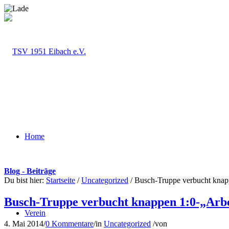
Home
Blog - Beiträge
Du bist hier:
Startseite
/
Uncategorized
/
Busch-Truppe verbucht knapp
Busch-Truppe verbucht knappen 1:0-„Arbe
Verein
4. Mai 2014
/
0 Kommentare
/
in
Uncategorized
/
von