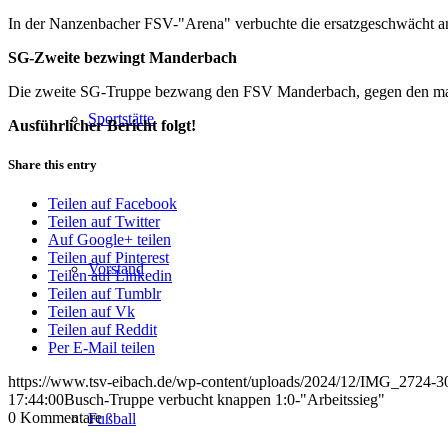
In der Nanzenbacher FSV-"Arena" verbuchte die ersatzgeschwächt ang
SG-Zweite bezwingt Manderbach
Die zweite SG-Truppe bezwang den FSV Manderbach, gegen den man i
Sportstätte
Ausführlicher Bericht folgt!
Share this entry
Teilen auf Facebook
Teilen auf Twitter
Auf Google+ teilen
Teilen auf Pinterest
Vorstand
Teilen auf Linkedin
Teilen auf Tumblr
Teilen auf Vk
Teilen auf Reddit
Per E-Mail teilen
https://www.tsv-eibach.de/wp-content/uploads/2024/12/IMG_2724-3
17:44:00
Busch-Truppe verbucht knappen 1:0-"Arbeitssieg"
0
Kommentare
Fußball