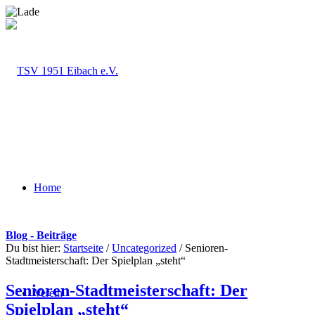
Home
Blog - Beiträge
Du bist hier:
Startseite
/
Uncategorized
/
Senioren-
Stadtmeisterschaft: Der Spielplan „steht“
Senioren-Stadtmeisterschaft: Der
Verein
Spielplan „steht“