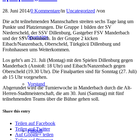
28. Juni 2014
/
0 Kommentare
/
in
Uncategorized
/
von
Die acht teilnehmenden Mannschaften streiten sechs Tage lang um
Punkte und Platzierungen. Die Gruppe 1 bilden der SV
Niederscheld, der SSV Dillenburg, Gastgeber FSV Manderbach
Sportstätte
und der SSV Donsbach. In der Gruppe 2 kicken
Eibach/Nanzenbach, Oberscheld, Türkgücü Dillenburg und
Frohnhausen ums Weiterkommen.
Los geht’s am 21. Juli (Montag) mit den Spielen Dillenburg gegen
Manderbach (Anstoß: 18 Uhr) und Eibach/Nanzenbach gegen
Oberscheld (19.30 Uhr). Die Finalpartien sind für Sonntag (27. Juli)
ab 15 Uhr vorgesehen.
Vorstand
Abgerundet wird die Turnierwoche in Manderbach durch die Alt-
Herren-Stadtmeisterschaft, die am 30. Juni (Samstag) mit fünf
teilnehmenden Teams über die Bühne gehen soll.
Share this entry
Teilen auf Facebook
Teilen auf Twitter
Fußball
Auf Google+ teilen