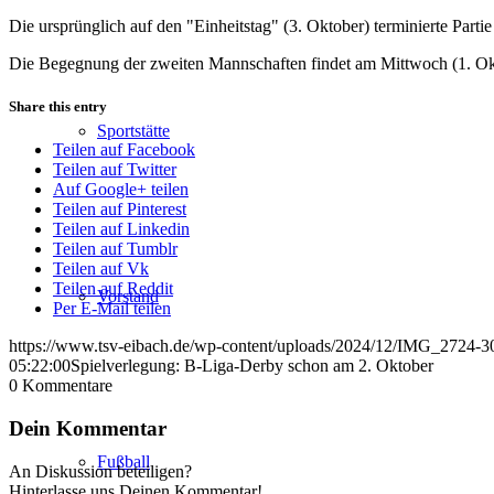
Die ursprünglich auf den "Einheitstag" (3. Oktober) terminierte Part
Die Begegnung der zweiten Mannschaften findet am Mittwoch (1. Oktob
Share this entry
Sportstätte
Teilen auf Facebook
Teilen auf Twitter
Auf Google+ teilen
Teilen auf Pinterest
Teilen auf Linkedin
Teilen auf Tumblr
Teilen auf Vk
Teilen auf Reddit
Vorstand
Per E-Mail teilen
https://www.tsv-eibach.de/wp-content/uploads/2024/12/IMG_2724-3
05:22:00
Spielverlegung: B-Liga-Derby schon am 2. Oktober
0
Kommentare
Dein Kommentar
Fußball
An Diskussion beteiligen?
Hinterlasse uns Deinen Kommentar!