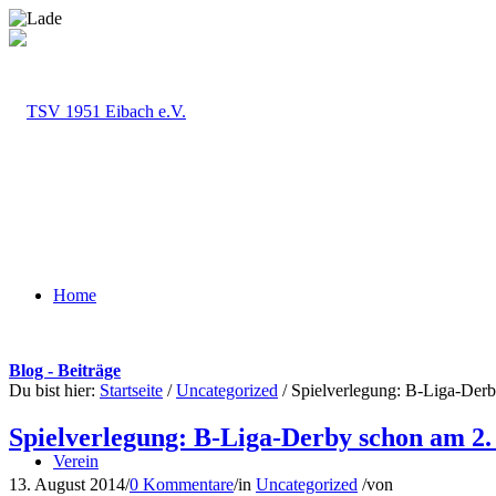
Home
Blog - Beiträge
Du bist hier:
Startseite
/
Uncategorized
/
Spielverlegung: B-Liga-Der
Spielverlegung: B-Liga-Derby schon am 2
Verein
13. August 2014
/
0 Kommentare
/
in
Uncategorized
/
von