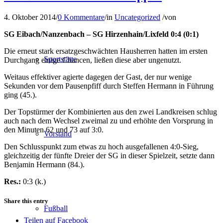
4. Oktober 2014
/
0 Kommentare
/
in
Uncategorized
/
von
SG Eibach/Nanzenbach – SG Hirzenhain/Lixfeld 0:4 (0:1)
Die erneut stark ersatzgeschwächten Hausherren hatten im ersten
Sportstätte
Durchgang einige Chancen, ließen diese aber ungenutzt.
Weitaus effektiver agierte dagegen der Gast, der nur wenige
Sekunden vor dem Pausenpfiff durch Steffen Hermann in Führung
ging (45.).
Der Topstürmer der Kombinierten aus den zwei Landkreisen schlug
auch nach dem Wechsel zweimal zu und erhöhte den Vorsprung in
den Minuten 62 und 73 auf 3:0.
Vorstand
Den Schlusspunkt zum etwas zu hoch ausgefallenen 4:0-Sieg,
gleichzeitig der fünfte Dreier der SG in dieser Spielzeit, setzte dann
Benjamin Hermann (84.).
Res.:
0:3 (k.)
Share this entry
Fußball
Teilen auf Facebook