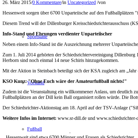
26. März 2015
/
0 Kommentare
/
in
Uncategorized
/
von
Hessenweit sorgen über 6700 Unparteiische auf den Fußballplätzen "für
Diesem Trend will der Dillenburger Kreisschiedsrichterausschuss (KS
Info-Stand und Ehrungen verdienter Unparteiischer
Sportstätte
Neben einem Info-Stand ist die Auszeichnung mehrerer Unparteiische
Zum 1. Juli 2014 gehörten der Schiedsrichtervereinigung Dillenbur
Herborn sind noch einmal 14 neue Schiris hinzugekommen.
Mit der Aktion in Steinbach beteiligt sich der KSA zugleich am „Jahr
KSO Kunz: "Ohne Euch wäre der Amateurfußball nichts!"
Vorstand
Zudem ist die Veranstaltung ein willkommener Anlass, um deutlich zu 
Fußballplätzen an der Dill kein Ball organisiert rollen würde. Die 
Der Schiedsrichter-Aktionstag am 18. April auf der TSV-Anlage ("Sib
Weitere Infos im Internet:
www.sr-dill.de und www.schiedsrichter-d
Fußball
Hessenweit sind etwa 6700 Männer und Frauen als Schiedsrichter