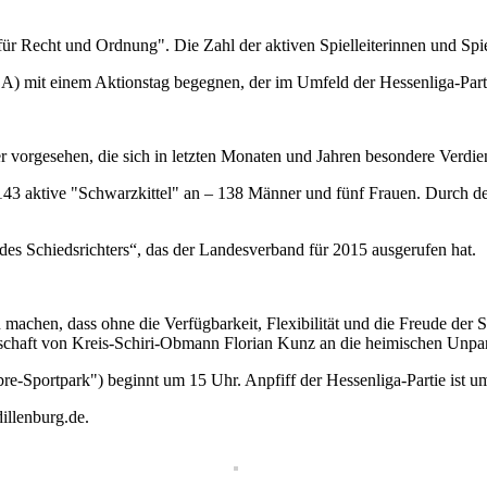
 Recht und Ordnung". Die Zahl der aktiven Spielleiterinnen und Spielle
A) mit einem Aktionstag begegnen, der im Umfeld der Hessenliga-Partie
r vorgesehen, die sich in letzten Monaten und Jahren besondere Verdi
g 143 aktive "Schwarzkittel" an – 138 Männer und fünf Frauen. Durc
 des Schiedsrichters“, das der Landesverband für 2015 ausgerufen hat.
machen, dass ohne die Verfügbarkeit, Flexibilität und die Freude der S
Botschaft von Kreis-Schiri-Obmann Florian Kunz an die heimischen Unpa
re-Sportpark") beginnt um 15 Uhr. Anpfiff der Hessenliga-Partie ist u
illenburg.de.