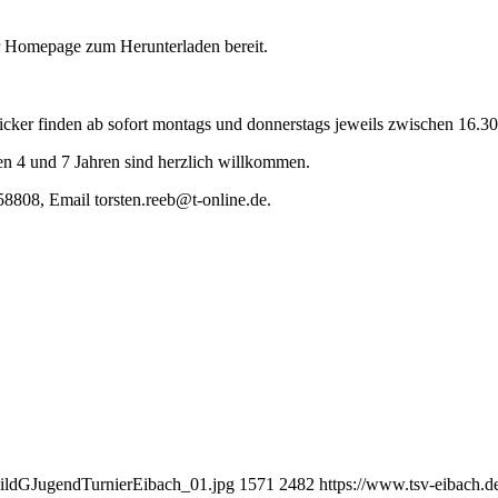
r Homepage zum Herunterladen bereit.
ker finden ab sofort montags und donnerstags jeweils zwischen 16.30 u
en 4 und 7 Jahren sind herzlich willkommen.
58808, Email torsten.reeb@t-online.de.
bildGJugendTurnierEibach_01.jpg
1571
2482
https://www.tsv-eibach.