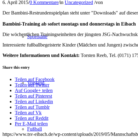
6. April 2015
/
0 Kommentare
/
in
Uncategorized
/
von
Der Bambini-Restrundenspielplan steht unter "Downloads" auf diese
Bambini-Training ab sofort montags und donnerstags in Eibach
Die wöchentlichen Trainingseinheiten der jüngsten JSG-Nachwuchskic
Sportstätte
Interessierte fußballbegeisterte Kinder (Mädchen und Jungen) zwisch
Weitere Informationen und Kontakt:
Torsten Reeb, Tel. (0171) 17
Share this entry
Teilen auf Facebook
Vorstand
Teilen auf Twitter
Auf Google+ teilen
Teilen auf Pinterest
Teilen auf Linkedin
Teilen auf Tumblr
Teilen auf Vk
Teilen auf Reddit
Per E-Mail teilen
Fußball
https://www.tsv-eibach.de/wp-content/uploads/2019/05/Mannschafts