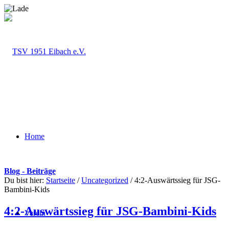
Home
Blog - Beiträge
Du bist hier:
Startseite
/
Uncategorized
/
4:2-Auswärtssieg für JSG-
Bambini-Kids
4:2-Auswärtssieg für JSG-Bambini-Kids
Verein