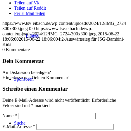
Teilen auf Vk
Teilen auf Reddit
Per E-Mail teilen
https://www.tsv-eibach.de/wp-content/uploads/2024/12/IMG_2724-
300x300.jpeg
0
0
https://www.tsv-eibach.de/wp-
content/uploads/2024/12/IMG_2724-300x300.jpeg
2015-06-22
Fitness
18:06:00
2015-06-22 18:06:00
4:2-Auswärtssieg für JSG-Bambini-
Kids
0
Kommentare
Dein Kommentar
An Diskussion beteiligen?
Hinterlasse uns Deinen Kommentar!
Sponsoren
Schreibe einen Kommentar
Deine E-Mail-Adresse wird nicht veröffentlicht.
Erforderliche
Felder sind mit
*
markiert
Name
*
Suche
E-Mail-Adresse
*