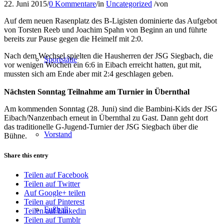
22. Juni 2015
/
0 Kommentare
/
in
Uncategorized
/
von
Auf dem neuen Rasenplatz des B-Ligisten dominierte das Aufgebot
von Torsten Reeb und Joachim Spahn von Beginn an und führte
bereits zur Pause gegen die Heimelf mit 2:0.
Nach dem Wechsel spielten die Hausherren der JSG Siegbach, die
Sportstätte
vor wenigen Wochen ein 6:6 in Eibach erreicht hatten, gut mit,
mussten sich am Ende aber mit 2:4 geschlagen geben.
Nächsten Sonntag Teilnahme am Turnier in Übernthal
Am kommenden Sonntag (28. Juni) sind die Bambini-Kids der JSG
Eibach/Nanzenbach erneut in Übernthal zu Gast. Dann geht dort
das traditionelle G-Jugend-Turnier der JSG Siegbach über die
Vorstand
Bühne.
Share this entry
Teilen auf Facebook
Teilen auf Twitter
Auf Google+ teilen
Teilen auf Pinterest
Fußball
Teilen auf Linkedin
Teilen auf Tumblr