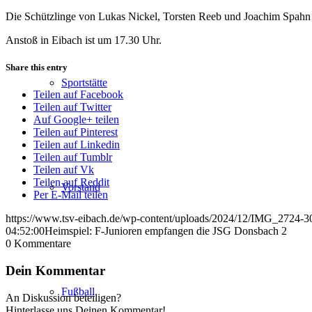
Die Schützlinge von Lukas Nickel, Torsten Reeb und Joachim Spahn 
Anstoß in Eibach ist um 17.30 Uhr.
Share this entry
Sportstätte
Teilen auf Facebook
Teilen auf Twitter
Auf Google+ teilen
Teilen auf Pinterest
Teilen auf Linkedin
Teilen auf Tumblr
Teilen auf Vk
Teilen auf Reddit
Vorstand
Per E-Mail teilen
https://www.tsv-eibach.de/wp-content/uploads/2024/12/IMG_2724-3
04:52:00
Heimspiel: F-Junioren empfangen die JSG Donsbach 2
0
Kommentare
Dein Kommentar
Fußball
An Diskussion beteiligen?
Hinterlasse uns Deinen Kommentar!