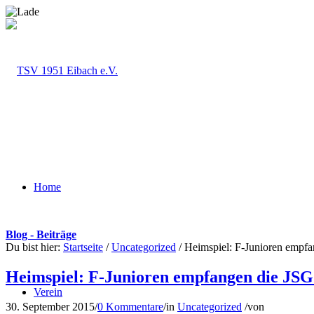
Home
Blog - Beiträge
Du bist hier:
Startseite
/
Uncategorized
/
Heimspiel: F-Junioren empf
Heimspiel: F-Junioren empfangen die JSG
Verein
30. September 2015
/
0 Kommentare
/
in
Uncategorized
/
von