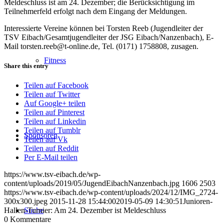
Meldeschluss ist am 24. Dezember; die Berücksichtigung im
Teilnehmerfeld erfolgt nach dem Eingang der Meldungen.
Interessierte Vereine können bei Torsten Reeb (Jugendleiter der
TSV Eibach/Gesamtjugendleiter der JSG Eibach/Nanzenbach), E-
Mail torsten.reeb@t-online.de, Tel. (0171) 1758808, zusagen.
Fitness
Share this entry
Teilen auf Facebook
Teilen auf Twitter
Auf Google+ teilen
Teilen auf Pinterest
Teilen auf Linkedin
Teilen auf Tumblr
Sponsoren
Teilen auf Vk
Teilen auf Reddit
Per E-Mail teilen
https://www.tsv-eibach.de/wp-
content/uploads/2019/05/JugendEibachNanzenbach.jpg
1606
2503
https://www.tsv-eibach.de/wp-content/uploads/2024/12/IMG_2724-
300x300.jpeg
2015-11-28 15:44:00
2019-05-09 14:30:51
Junioren-
Suche
Hallen-Turnier: Am 24. Dezember ist Meldeschluss
0
Kommentare