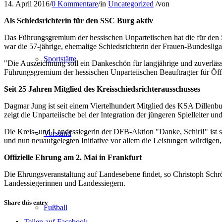
14. April 2016
/
0 Kommentare
/
in
Uncategorized
/
von
Als Schiedsrichterin für den SSC Burg aktiv
Das Führungsgremium der hessischen Unparteiischen hat die für den
war die 57-jährige, ehemalige Schiedsrichterin der Frauen-Bundeslig
Sportstätte
"Die Auszeichnung soll ein Dankeschön für langjährige und zuverlässi
Führungsgremium der hessischen Unparteiischen Beauftragter für Öffen
Seit 25 Jahren Mitglied des Kreisschiedsrichterausschusses
Dagmar Jung ist seit einem Viertelhundert Mitglied des KSA Dillenbur
zeigt die Unparteiische bei der Integration der jüngeren Spielleiter 
Die Kreis- und Landessiegerin der DFB-Aktion "Danke, Schiri!" ist 
Vorstand
und nun neuaufgelegten Initiative vor allem die Leistungen würdigen, 
Offizielle Ehrung am 2. Mai in Frankfurt
Die Ehrungsveranstaltung auf Landesebene findet, so Christoph Schrö
Landessiegerinnen und Landessiegern.
Share this entry
Fußball
Teilen auf Facebook