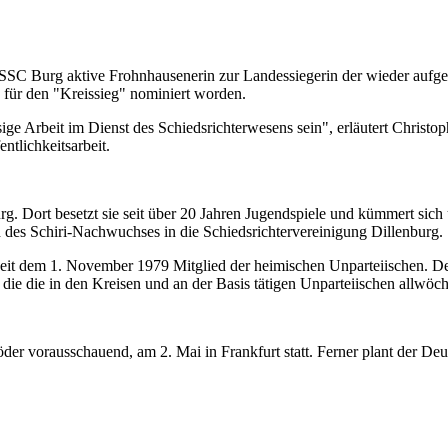
 SSC Burg aktive Frohnhausenerin zur Landessiegerin der wieder aufg
a für den "Kreissieg" nominiert worden.
ge Arbeit im Dienst des Schiedsrichterwesens sein", erläutert Christo
tlichkeitsarbeit.
g. Dort besetzt sie seit über 20 Jahren Jugendspiele und kümmert sich
und des Schiri-Nachwuchses in die Schiedsrichtervereinigung Dillenburg.
seit dem 1. November 1979 Mitglied der heimischen Unparteiischen. De
die die in den Kreisen und an der Basis tätigen Unparteiischen allwöch
der vorausschauend, am 2. Mai in Frankfurt statt. Ferner plant der De