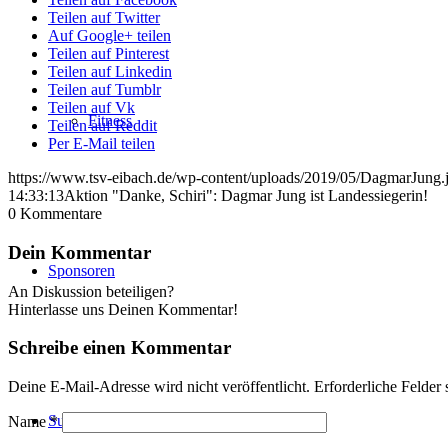
Teilen auf Twitter
Auf Google+ teilen
Teilen auf Pinterest
Teilen auf Linkedin
Teilen auf Tumblr
Teilen auf Vk
Fitness
Teilen auf Reddit
Per E-Mail teilen
https://www.tsv-eibach.de/wp-content/uploads/2019/05/DagmarJung.
14:33:13
Aktion "Danke, Schiri": Dagmar Jung ist Landessiegerin!
0
Kommentare
Dein Kommentar
Sponsoren
An Diskussion beteiligen?
Hinterlasse uns Deinen Kommentar!
Schreibe einen Kommentar
Deine E-Mail-Adresse wird nicht veröffentlicht.
Erforderliche Felder 
Suche
Name
*