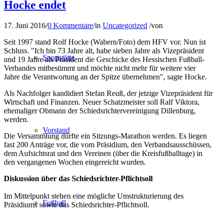
Hocke endet
17. Juni 2016
/
0 Kommentare
/
in
Uncategorized
/
von
Seit 1997 stand Rolf Hocke (Wabern/Foto) dem HFV vor. Nun ist
Schluss. "Ich bin 73 Jahre alt, habe sieben Jahre als Vizepräsident
Sportstätte
und 19 Jahre als Präsident die Geschicke des Hessischen Fußball-
Verbandes mitbestimmt und möchte nicht mehr für weitere vier
Jahre die Verantwortung an der Spitze übernehmen", sagte Hocke.
Als Nachfolger kandidiert Stefan Reuß, der jetzige Vizepräsident für
Wirtschaft und Finanzen. Neuer Schatzmeister soll Ralf Viktora,
ehemaliger Obmann der Schiedsrichtervereinigung Dillenburg,
werden.
Vorstand
Die Versammlung dürfte ein Sitzungs-Marathon werden. Es liegen
fast 200 Anträge vor, die vom Präsidium, den Verbandsausschüssen,
dem Aufsichtsrat und den Vereinen (über die Kreisfußballtage) in
den vergangenen Wochen eingereicht wurden.
Diskussion über das Schiedsrichter-Pflichtsoll
Im Mittelpunkt stehen eine mögliche Umstrukturierung des
Fußball
Präsidiums sowie das Schiedsrichter-Pflichtsoll.