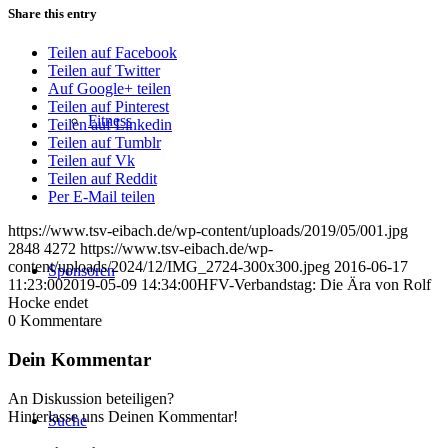
Share this entry
Teilen auf Facebook
Teilen auf Twitter
Auf Google+ teilen
Teilen auf Pinterest
Fitness
Teilen auf Linkedin
Teilen auf Tumblr
Teilen auf Vk
Teilen auf Reddit
Per E-Mail teilen
https://www.tsv-eibach.de/wp-content/uploads/2019/05/001.jpg
2848
4272
https://www.tsv-eibach.de/wp-
content/uploads/2024/12/IMG_2724-300x300.jpeg
2016-06-17
Sponsoren
11:23:00
2019-05-09 14:34:00
HFV-Verbandstag: Die Ära von Rolf
Hocke endet
0
Kommentare
Dein Kommentar
An Diskussion beteiligen?
Hinterlasse uns Deinen Kommentar!
Suche