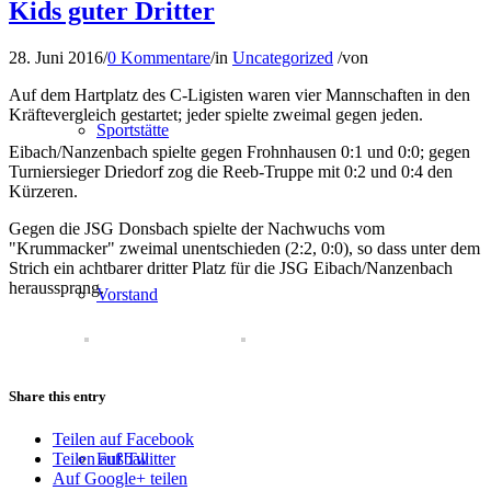
Kids guter Dritter
28. Juni 2016
/
0 Kommentare
/
in
Uncategorized
/
von
Auf dem Hartplatz des C-Ligisten waren vier Mannschaften in den
Kräftevergleich gestartet; jeder spielte zweimal gegen jeden.
Sportstätte
Eibach/Nanzenbach spielte gegen Frohnhausen 0:1 und 0:0; gegen
Turniersieger Driedorf zog die Reeb-Truppe mit 0:2 und 0:4 den
Kürzeren.
Gegen die JSG Donsbach spielte der Nachwuchs vom
"Krummacker" zweimal unentschieden (2:2, 0:0), so dass unter dem
Strich ein achtbarer dritter Platz für die JSG Eibach/Nanzenbach
heraussprang.
Vorstand
Share this entry
Teilen auf Facebook
Fußball
Teilen auf Twitter
Auf Google+ teilen