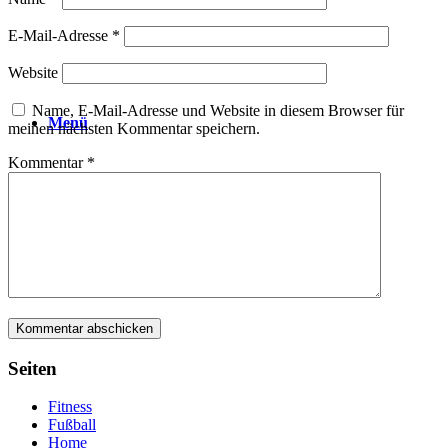
E-Mail-Adresse
*
Website
Name, E-Mail-Adresse und Website in diesem Browser für
Menü
meinen nächsten Kommentar speichern.
Kommentar
*
Seiten
Fitness
Fußball
Home