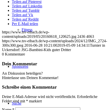
Teilen auf Pinterest
Teilen auf Linkedin
Teilen auf Tumblr
Teilen auf Vk
Teilen auf Reddit
Per E-Mail teilen
Fitness
https://www.tsv-eibach.de/wp-
content/uploads/2019/05/20160618_120625.jpg
2436
4063
https://www.tsv-eibach.de/wp-content/uploads/2024/12/IMG_2724-
300x300.jpeg
2016-06-28 10:21:00
2019-05-09 14:34:11
Turnier in
Uckersdorf: JSG-Bambini-Kids guter Dritter
0
Kommentare
Dein Kommentar
Sponsoren
An Diskussion beteiligen?
Hinterlasse uns Deinen Kommentar!
Schreibe einen Kommentar
Deine E-Mail-Adresse wird nicht veröffentlicht.
Erforderliche
Felder sind mit
*
markiert
Suche
Name
*