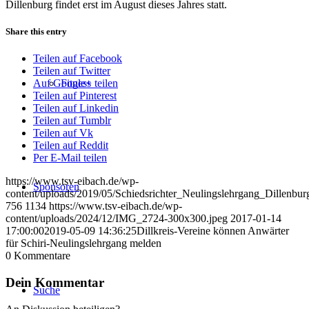
Dillenburg findet erst im August dieses Jahres statt.
Share this entry
Teilen auf Facebook
Teilen auf Twitter
Fitness
Auf Google+ teilen
Teilen auf Pinterest
Teilen auf Linkedin
Teilen auf Tumblr
Teilen auf Vk
Teilen auf Reddit
Per E-Mail teilen
https://www.tsv-eibach.de/wp-
Sponsoren
content/uploads/2019/05/Schiedsrichter_Neulingslehrgang_Dillenbur
756
1134
https://www.tsv-eibach.de/wp-
content/uploads/2024/12/IMG_2724-300x300.jpeg
2017-01-14
17:00:00
2019-05-09 14:36:25
Dillkreis-Vereine können Anwärter
für Schiri-Neulingslehrgang melden
0
Kommentare
Dein Kommentar
Suche