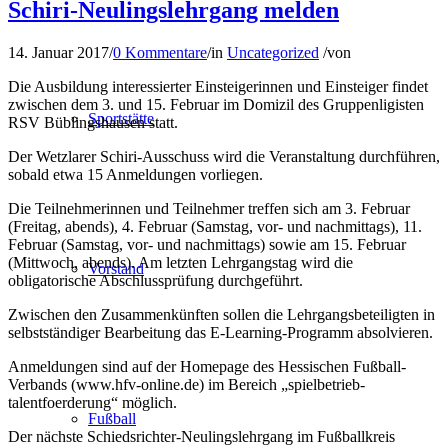
Schiri-Neulingslehrgang melden
14. Januar 2017
/
0 Kommentare
/
in
Uncategorized
/
von
Die Ausbildung interessierter Einsteigerinnen und Einsteiger findet
zwischen dem 3. und 15. Februar im Domizil des Gruppenligisten
Sportstätte
RSV Büblingshausen statt.
Der Wetzlarer Schiri-Ausschuss wird die Veranstaltung durchführen,
sobald etwa 15 Anmeldungen vorliegen.
Die Teilnehmerinnen und Teilnehmer treffen sich am 3. Februar
(Freitag, abends), 4. Februar (Samstag, vor- und nachmittags), 11.
Februar (Samstag, vor- und nachmittags) sowie am 15. Februar
(Mittwoch, abends). Am letzten Lehrgangstag wird die
Vorstand
obligatorische Abschlussprüfung durchgeführt.
Zwischen den Zusammenkünften sollen die Lehrgangsbeteiligten in
selbstständiger Bearbeitung das E-Learning-Programm absolvieren.
Anmeldungen sind auf der Homepage des Hessischen Fußball-
Verbands (www.hfv-online.de) im Bereich „spielbetrieb-
talentfoerderung“ möglich.
Fußball
Der nächste Schiedsrichter-Neulingslehrgang im Fußballkreis