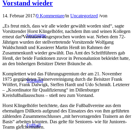
Vorstand wieder
14. Februar 2017
/
0 Kommentare
/
in
Uncategorized
/
von
„Es freut mich, dass wir alle wieder gewählt worden sind“, sagte
Vorsitzender Horst Klingelhöfer, nachdem ihm und seinen Kollegen
Sportstätte
erneut das Vertrauen ausgesprochen worden war. Neben dem 72-
Jährigen wurden der stellvertretende Vorsitzende Wolfgang
Waldschmidt und Kassierer Martin Henß im Rahmen der
Zusammenkunft wieder gewählt. Das Amt des Schriftführers gab
Henß, der beide Funktionen zuvor in Personalunion bekleidet hatte,
an den bisherigen Beisitzer Dieter Bräunche ab.
Komplettiert wird das Führungsgremium der am 21. November
1975 gegründeten Trainervereinigung durch die Beisitzer Frank
Vorstand
Wölfert, Frank Dalwigk, Steffen Hardt und Udo Schmidt. Letzterer
– „Koordinator für Qualifizierung“ im Dillenburger
Kreisfußballausschuss – stieß neu zum Vorstand.
Horst Klingelhöfer berichtete, dass die Fußballvereine aus dem
ehemaligen Dillkreis aufgrund des Einsatzes des von ihm geführten
zählenden Zusammenschlusses „mit hervorragenden Trainern an der
Basis“ arbeiten könnten. Das gelte für Senioren- wie für Junioren-
Fußball
Teams gleichermaßen.