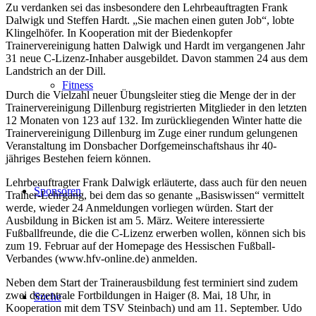
Zu verdanken sei das insbesondere den Lehrbeauftragten Frank
Dalwigk und Steffen Hardt. „Sie machen einen guten Job“, lobte
Klingelhöfer. In Kooperation mit der Biedenkopfer
Trainervereinigung hatten Dalwigk und Hardt im vergangenen Jahr
31 neue C-Lizenz-Inhaber ausgebildet. Davon stammen 24 aus dem
Landstrich an der Dill.
Fitness
Durch die Vielzahl neuer Übungsleiter stieg die Menge der in der
Trainervereinigung Dillenburg registrierten Mitglieder in den letzten
12 Monaten von 123 auf 132. Im zurückliegenden Winter hatte die
Trainervereinigung Dillenburg im Zuge einer rundum gelungenen
Veranstaltung im Donsbacher Dorfgemeinschaftshaus ihr 40-
jähriges Bestehen feiern können.
Lehrbeauftragter Frank Dalwigk erläuterte, dass auch für den neuen
Sponsoren
Trainer-Lehrgang, bei dem das so genante „Basiswissen“ vermittelt
werde, wieder 24 Anmeldungen vorliegen würden. Start der
Ausbildung in Bicken ist am 5. März. Weitere interessierte
Fußballfreunde, die die C-Lizenz erwerben wollen, können sich bis
zum 19. Februar auf der Homepage des Hessischen Fußball-
Verbandes (www.hfv-online.de) anmelden.
Neben dem Start der Trainerausbildung fest terminiert sind zudem
zwei dezentrale Fortbildungen in Haiger (8. Mai, 18 Uhr, in
Suche
Kooperation mit dem TSV Steinbach) und am 11. September. Udo