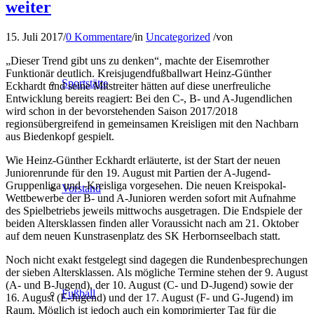
weiter
15. Juli 2017
/
0 Kommentare
/
in
Uncategorized
/
von
„Dieser Trend gibt uns zu denken“, machte der Eisemrother
Funktionär deutlich. Kreisjugendfußballwart Heinz-Günther
Sportstätte
Eckhardt und seine Mitstreiter hätten auf diese unerfreuliche
Entwicklung bereits reagiert: Bei den C-, B- und A-Jugendlichen
wird schon in der bevorstehenden Saison 2017/2018
regionsübergreifend in gemeinsamen Kreisligen mit den Nachbarn
aus Biedenkopf gespielt.
Wie Heinz-Günther Eckhardt erläuterte, ist der Start der neuen
Juniorenrunde für den 19. August mit Partien der A-Jugend-
Gruppenliga und -Kreisliga vorgesehen. Die neuen Kreispokal-
Vorstand
Wettbewerbe der B- und A-Junioren werden sofort mit Aufnahme
des Spielbetriebs jeweils mittwochs ausgetragen. Die Endspiele der
beiden Altersklassen finden aller Voraussicht nach am 21. Oktober
auf dem neuen Kunstrasenplatz des SK Herbornseelbach statt.
Noch nicht exakt festgelegt sind dagegen die Rundenbesprechungen
der sieben Altersklassen. Als mögliche Termine stehen der 9. August
(A- und B-Jugend), der 10. August (C- und D-Jugend) sowie der
Fußball
16. August (E-Jugend) und der 17. August (F- und G-Jugend) im
Raum. Möglich ist jedoch auch ein komprimierter Tag für die