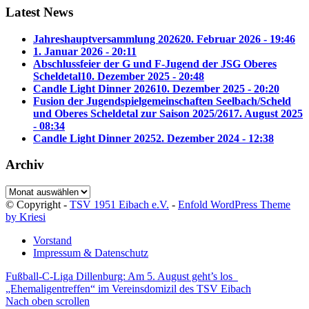
Latest News
Jahreshauptversammlung 2026
20. Februar 2026 - 19:46
1. Januar 2026 - 20:11
Abschlussfeier der G und F-Jugend der JSG Oberes
Scheldetal
10. Dezember 2025 - 20:48
Candle Light Dinner 2026
10. Dezember 2025 - 20:20
Fusion der Jugendspielgemeinschaften Seelbach/Scheld
und Oberes Scheldetal zur Saison 2025/26
17. August 2025
- 08:34
Candle Light Dinner 2025
2. Dezember 2024 - 12:38
Archiv
Archiv
© Copyright -
TSV 1951 Eibach e.V.
-
Enfold WordPress Theme
by Kriesi
Vorstand
Impressum & Datenschutz
Fußball-C-Liga Dillenburg: Am 5. August geht’s los
„Ehemaligentreffen“ im Vereinsdomizil des TSV Eibach
Nach oben scrollen