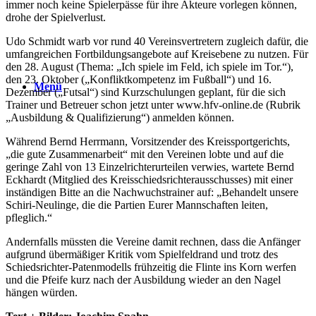
immer noch keine Spielerpässe für ihre Akteure vorlegen können,
drohe der Spielverlust.
Udo Schmidt warb vor rund 40 Vereinsvertretern zugleich dafür, die
umfangreichen Fortbildungsangebote auf Kreisebene zu nutzen. Für
den 28. August (Thema: „Ich spiele im Feld, ich spiele im Tor.“),
den 23. Oktober („Konfliktkompetenz im Fußball“) und 16.
Menü
Dezember („Futsal“) sind Kurzschulungen geplant, für die sich
Trainer und Betreuer schon jetzt unter www.hfv-online.de (Rubrik
„Ausbildung & Qualifizierung“) anmelden können.
Während Bernd Herrmann, Vorsitzender des Kreissportgerichts,
„die gute Zusammenarbeit“ mit den Vereinen lobte und auf die
geringe Zahl von 13 Einzelrichterurteilen verwies, wartete Bernd
Eckhardt (Mitglied des Kreisschiedsrichterausschusses) mit einer
inständigen Bitte an die Nachwuchstrainer auf: „Behandelt unsere
Schiri-Neulinge, die die Partien Eurer Mannschaften leiten,
pfleglich.“
Andernfalls müssten die Vereine damit rechnen, dass die Anfänger
aufgrund übermäßiger Kritik vom Spielfeldrand und trotz des
Schiedsrichter-Patenmodells frühzeitig die Flinte ins Korn werfen
und die Pfeife kurz nach der Ausbildung wieder an den Nagel
hängen würden.