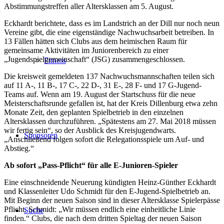
Abstimmungstreffen aller Altersklassen am 5. August.
Eckhardt berichtete, dass es im Landstrich an der Dill nur noch neun
Vereine gibt, die eine eigenständige Nachwuchsarbeit betreiben. In
13 Fällen hätten sich Clubs aus dem heimischen Raum für
gemeinsame Aktivitäten im Juniorenbereich zu einer
„Jugendspielgemeinschaft“ (JSG) zusammengeschlossen.
Fitness
Die kreisweit gemeldeten 137 Nachwuchsmannschaften teilen sich
auf 11 A-, 11 B-, 17 C-, 22 D-, 31 E-, 28 F- und 17 G-Jugend-
Teams auf. Wenn am 19. August der Startschuss für die neue
Meisterschaftsrunde gefallen ist, hat der Kreis Dillenburg etwa zehn
Monate Zeit, den geplanten Spielbetrieb in den einzelnen
Altersklassen durchzuführen. „Spätestens am 27. Mai 2018 müssen
wir fertig sein“, so der Ausblick des Kreisjugendwarts.
Sponsoren
„Anschließend folgen sofort die Relegationsspiele um Auf- und
Abstieg.“
Ab sofort „Pass-Pflicht“ für alle E-Junioren-Spieler
Eine einschneidende Neuerung kündigten Heinz-Günther Eckhardt
und Klassenleiter Udo Schmidt für den E-Jugend-Spielbetrieb an.
Mit Beginn der neuen Saison sind in dieser Altersklasse Spielerpässe
Pflicht. Schmidt: „Wir müssen endlich eine einheitliche Linie
Suche
finden.“ Clubs, die nach dem dritten Spieltag der neuen Saison