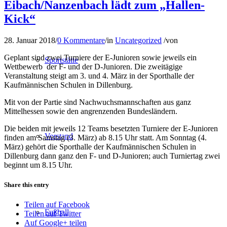
Eibach/Nanzenbach lädt zum „Hallen-
Kick“
28. Januar 2018
/
0 Kommentare
/
in
Uncategorized
/
von
Geplant sind zwei Turniere der E-Junioren sowie jeweils ein
Sportstätte
Wettbewerb der F- und der D-Junioren. Die zweitägige
Veranstaltung steigt am 3. und 4. März in der Sporthalle der
Kaufmännischen Schulen in Dillenburg.
Mit von der Partie sind Nachwuchsmannschaften aus ganz
Mittelhessen sowie den angrenzenden Bundesländern.
Die beiden mit jeweils 12 Teams besetzten Turniere der E-Junioren
Vorstand
finden am Samstag (3. März) ab 8.15 Uhr statt. Am Sonntag (4.
März) gehört die Sporthalle der Kaufmännischen Schulen in
Dillenburg dann ganz den F- und D-Junioren; auch Turniertag zwei
beginnt um 8.15 Uhr.
Share this entry
Teilen auf Facebook
Fußball
Teilen auf Twitter
Auf Google+ teilen