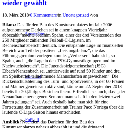
wieder gewählt
18. März 2018
/
0 Kommentare
/
in
Uncategorized
/
von
Bilanz:
Das für den Bau des Kunstrasenplatzes im Jahr 2006
aufgenommene Darlehen sei in einem knappen Vierteljahr
Sportstätte
abbezahlt, machte Joachim Spahn, einer der drei Vorsitzenden des
250 Mitglieder zählenden Fußball-C-Ligisten, im
Rechenschaftsbericht deutlich. Die entspannte Lage im finanziellen
Bereich war Teil der positiven „Leistungsbilanz“, die das
Führungsgremium vorlegen konnte. „Verbessert“ habe sich, so
Spahn, auch „die Lage in den TSV-Gymnastikgruppen und im
Nachwuchsbereich“. Die Jugendspielgemeinschaft (JSG)
Eibach/Nanzenbach sei „mittlerweile auf rund 50 Kinder und drei
am Spielbetrieb teilnehmende Mannschaften angewachsen“. Die
Vorstand
Rückenschulabteilung des Turn- und Sportvereins, in der 60 Frauen
und Männer gemeinsam aktiv sind, könne am 22. September 2018
bereits ihr 20-jähriges Bestehen feiern. Erfreulich sei auch, dass „der
Neuaufbau einer eigenen Seniorenmannschaft in den letzten zwei
Jahren gelungen“ sei. Auch deshalb habe man sich für eine
Fortsetzung der Zusammenarbeit mit Trainer Paco Noriega über die
laufende C-Liga-Saison hinaus entschieden.
Fußball
Ausblick:
Nachdem das Darlehen für den Bau des
Kunstrasenplatzes nahezu abbezahlt ist und die dringend