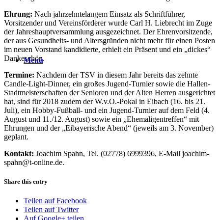
Ehrung:
Nach jahrzehntelangem Einsatz als Schriftführer,
Vorsitzender und Vereinsförderer wurde Carl H. Liebrecht im Zuge
der Jahreshauptversammlung ausgezeichnet. Der Ehrenvorsitzende,
der aus Gesundheits- und Altersgründen nicht mehr für einen Posten
im neuen Vorstand kandidierte, erhielt ein Präsent und ein „dickes“
Dankeschön.
Menü
Termine:
Nachdem der TSV in diesem Jahr bereits das zehnte
Candle-Light-Dinner, ein großes Jugend-Turnier sowie die Hallen-
Stadtmeisterschaften der Senioren und der Alten Herren ausgerichtet
hat, sind für 2018 zudem der W.v.O.-Pokal in Eibach (16. bis 21.
Juli), ein Hobby-Fußball- und ein Jugend-Turnier auf dem Feld (4.
August und 11./12. August) sowie ein „Ehemaligentreffen“ mit
Ehrungen und der „Eibayerische Abend“ (jeweils am 3. November)
geplant.
Kontakt:
Joachim Spahn, Tel. (02778) 6999396, E-Mail joachim-
spahn@t-online.de.
Share this entry
Teilen auf Facebook
Teilen auf Twitter
Auf Google+ teilen