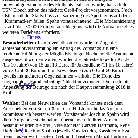
notwendige Sanierung des Flutlichts realisiert wurde, hat sich der
TSV Eibach schon das nächste Groß-Projekt vorgenommen. Nach
Ostern soll der Startschuss zur Sanierung des Sportheims auf dem
„Krummacker“ fallen. Spahn vorausschauend: „Die Modernisierung
ist auf über 30.000 Euro veranschlagt und wird die Aufnahme eines
weiteren Darlehens erfordern.“
Fitness
Besonderheiten:
Kontrovers diskutiert wurde im Zuge der
Jahreshauptversammlung ein Antrag des Vorstands auf eine
moderate Erhöhung der Mitgliedsbeiträge. Nachdem die Argumente
ausgetauscht worden waren, wurden die Jahresbeiträge für Kinder
(bis 10 Jahre) von 15 auf 18 Euro, für Jugendliche (11 bis 18 Jahre)
von 30 auf 36 Euro und für Erwachsene (von 60 auf 66 Euro) –
jeweils mit mehreren Gegenstimmen – erhöht. Die Höhe des
sogenannten „Familienbeitrags“ bleibt unverändert. Die moderate
Sponsoren
Anpassung der Beiträge tritt nach der Hauptversammlung 2018 in
Kraft.
Wahlen:
Bei den Neuwahlen des Vorstands konnte nach dem
Ausscheiden von Schriftführer Carl H. Liebrecht das Amt nur
kommissarisch besetzt werden: Vorsitzender Joachim Spahn wird
diese Aufgabe erst einmal mit übernehmen. In ihren Ämtern
bestätigt wurden die drei „Vereinschefs“ Carsten Hartmann, René
Suche
Hartmann, Joachim Spahn (jeweils Vorsitzende), Kassiererin Eva
Stein, Jugendwart Torsten Reeb und Beisitzerin Margit Hartmann.