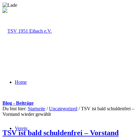
Home
Blog - Beiträge
Du bist hier:
Startseite
/
Uncategorized
/
TSV ist bald schuldenfrei –
Vorstand wieder gewählt
Verein
TSV ist bald schuldenfrei – Vorstand