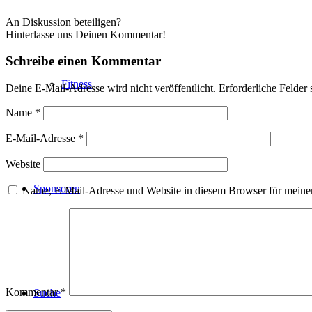
An Diskussion beteiligen?
Hinterlasse uns Deinen Kommentar!
Schreibe einen Kommentar
Fitness
Deine E-Mail-Adresse wird nicht veröffentlicht.
Erforderliche Felder 
Name
*
E-Mail-Adresse
*
Website
Sponsoren
Name, E-Mail-Adresse und Website in diesem Browser für meine
Kommentar
*
Suche