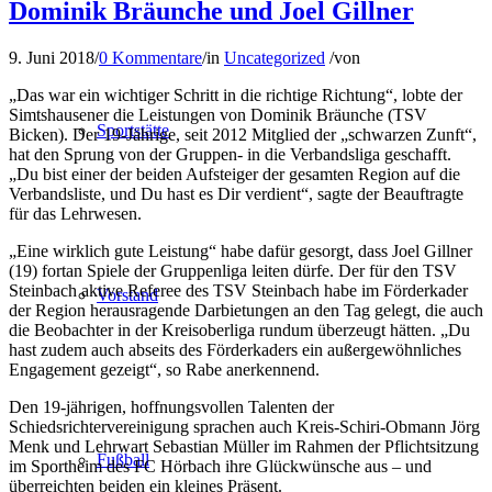
Dominik Bräunche und Joel Gillner
9. Juni 2018
/
0 Kommentare
/
in
Uncategorized
/
von
„Das war ein wichtiger Schritt in die richtige Richtung“, lobte der
Simtshausener die Leistungen von Dominik Bräunche (TSV
Sportstätte
Bicken). Der 19-Jährige, seit 2012 Mitglied der „schwarzen Zunft“,
hat den Sprung von der Gruppen- in die Verbandsliga geschafft.
„Du bist einer der beiden Aufsteiger der gesamten Region auf die
Verbandsliste, und Du hast es Dir verdient“, sagte der Beauftragte
für das Lehrwesen.
„Eine wirklich gute Leistung“ habe dafür gesorgt, dass Joel Gillner
(19) fortan Spiele der Gruppenliga leiten dürfe. Der für den TSV
Steinbach aktive Referee des TSV Steinbach habe im Förderkader
Vorstand
der Region herausragende Darbietungen an den Tag gelegt, die auch
die Beobachter in der Kreisoberliga rundum überzeugt hätten. „Du
hast zudem auch abseits des Förderkaders ein außergewöhnliches
Engagement gezeigt“, so Rabe anerkennend.
Den 19-jährigen, hoffnungsvollen Talenten der
Schiedsrichtervereinigung sprachen auch Kreis-Schiri-Obmann Jörg
Menk und Lehrwart Sebastian Müller im Rahmen der Pflichtsitzung
Fußball
im Sportheim des FC Hörbach ihre Glückwünsche aus – und
überreichten beiden ein kleines Präsent.