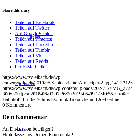
Share this entry
Teilen auf Facebook
Teilen auf Twitter
Auf Google+ teilen
Fitness
Teilen auf Pinterest
Teilen auf Linkedin
Teilen auf Tumblr
Teilen auf Vk
Teilen auf Reddit
Per E-Mail teilen
https://www.tsv-eibach.de/wp-
content/uploads/2019/05/SchiedsrichterAufsteiger-2.jpg
1417
2126
Sponsoren
https://www.tsv-eibach.de/wp-content/uploads/2024/12/IMG_2724-
300x300.jpeg
2018-06-09 07:26:00
2019-05-09 14:40:55
„Großer
Bahnhof“ für die Schiris Dominik Bräunche und Joel Gillner
0
Kommentare
Dein Kommentar
An Diskussion beteiligen?
Suche
Hinterlasse uns Deinen Kommentar!