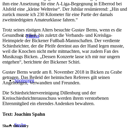
ihm eine Ansetzung für eine A-Liga-Begegnung in Elberrod bei
Alsfeld eine „kleine Weltreise“. Der Jubilar resümierend: „Hin und
zurück musste ich 230 Kilometer für eine Partie der damals
zweitniedrigsten Amateurklasse fahren.“
Trotz seines rüstigen Alters besuchte Gustav Berns, wenn es die
Gesundheit zuließ, bis zuletzt die Verbands- und Kreisliga-
Fitness
Heimspiele der Bickener Fußball-Mannschaften. Der verdiente
Schiedsrichter, der die Pfeife dereinst aus der Hand legen musste,
weil die Knochen nicht mehr mitmachten, war zudem Fan des
Musikzugs Bicken. „Dessen Konzerte lasse ich mir nur ungern
entgehen“, berichtete der Bickener Schiri.
Gustav Berns wurde am 8. November 2018 in Bicken zu Grabe
getragen. Das Beileid der heimischen Referees gilt seinen
Sponsoren
Angehörigen, Verwandten und Freunden.
Die Schiedsrichtervereinigung Dillenburg und der
Kreisschiedsrichterausschuss werden ihrem verstorbenen
Ehrenmitglied ein ehrendes Andenken bewahren.
Text: Joachim Spahn
Suche
Share this entry