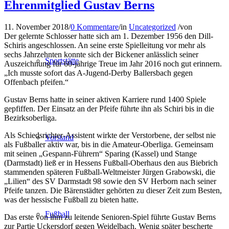
Ehrenmitglied Gustav Berns
11. November 2018
/
0 Kommentare
/
in
Uncategorized
/
von
Der gelernte Schlosser hatte sich am 1. Dezember 1956 den Dill-
Schiris angeschlossen. An seine erste Spielleitung vor mehr als
sechs Jahrzehnten konnte sich der Bickener anlässlich seiner
Sportstätte
Auszeichnung für 60-jährige Treue im Jahr 2016 noch gut erinnern.
„Ich musste sofort das A-Jugend-Derby Ballersbach gegen
Offenbach pfeifen.“
Gustav Berns hatte in seiner aktiven Karriere rund 1400 Spiele
gepfiffen. Der Einsatz an der Pfeife führte ihn als Schiri bis in die
Bezirksoberliga.
Als Schiedsrichter-Assistent wirkte der Verstorbene, der selbst nie
Vorstand
als Fußballer aktiv war, bis in die Amateur-Oberliga. Gemeinsam
mit seinen „Gespann-Führern“ Sparing (Kassel) und Stange
(Darmstadt) ließ er in Hessens Fußball-Oberhaus den aus Biebrich
stammenden späteren Fußball-Weltmeister Jürgen Grabowski, die
„Lilien“ des SV Darmstadt 98 sowie den SV Herborn nach seiner
Pfeife tanzen. Die Bärenstädter gehörten zu dieser Zeit zum Besten,
was der hessische Fußball zu bieten hatte.
Fußball
Das erste von ihm zu leitende Senioren-Spiel führte Gustav Berns
zur Partie Uckersdorf gegen Weidelbach. Wenig später bescherte