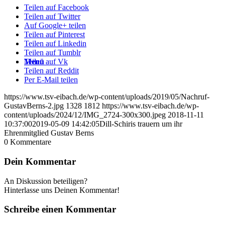
Teilen auf Facebook
Teilen auf Twitter
Auf Google+ teilen
Teilen auf Pinterest
Teilen auf Linkedin
Teilen auf Tumblr
Menü
Teilen auf Vk
Teilen auf Reddit
Per E-Mail teilen
https://www.tsv-eibach.de/wp-content/uploads/2019/05/Nachruf-
GustavBerns-2.jpg
1328
1812
https://www.tsv-eibach.de/wp-
content/uploads/2024/12/IMG_2724-300x300.jpeg
2018-11-11
10:37:00
2019-05-09 14:42:05
Dill-Schiris trauern um ihr
Ehrenmitglied Gustav Berns
0
Kommentare
Dein Kommentar
An Diskussion beteiligen?
Hinterlasse uns Deinen Kommentar!
Schreibe einen Kommentar