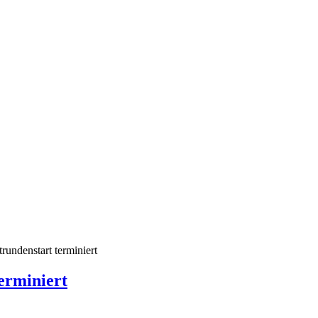
undenstart terminiert
erminiert