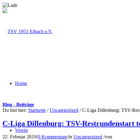
Home
Blog - Beiträge
Du bist hier:
Startseite
/
Uncategorized
/
C-Liga Dillenburg: TSV-Restr
C-Liga Dillenburg: TSV-Restrundenstart t
Verein
22. Februar 2019
/
0 Kommentare
/
in
Uncategorized
/
von