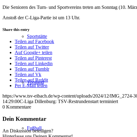
Die Senioren des Turn- und Sportvereins treten am Sonntag (10. März
Anstoß der C-Liga-Partie ist um 13 Uhr.
Share this entry
Sportstätte
Teilen auf Facebook
Teilen auf Twitter
Auf Google+ teilen
Teilen auf Pinterest
Teilen auf Linkedin
Teilen auf Tumblr
Teilen auf Vk
Teilen auf Reddit
Vorstand
Per E-Mail teilen
https://www.tsv-eibach.de/wp-content/uploads/2024/12/IMG_2724-3
14:29:00
C-Liga Dillenburg: TSV-Restrundenstart terminiert
0
Kommentare
Dein Kommentar
Fußball
An Diskussion beteiligen?
Hinterlasse uns Deinen Kommentar!