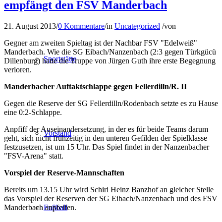
empfängt den FSV Manderbach
21. August 2013
/
0 Kommentare
/
in
Uncategorized
/
von
Gegner am zweiten Spieltag ist der Nachbar FSV "Edelweiß"
Manderbach. Wie die SG Eibach/Nanzenbach (2:3 gegen Türkgücü
Sportstätte
Dillenburg) hatte die Truppe von Jürgen Guth ihre erste Begegnung
verloren.
Manderbacher Auftaktschlappe gegen Fellerdilln/R. II
Gegen die Reserve der SG Fellerdilln/Rodenbach setzte es zu Hause
eine 0:2-Schlappe.
Anpfiff der Auseinandersetzung, in der es für beide Teams darum
Vorstand
geht, sich nicht frühzeitig in den unteren Gefilden der Spielklasse
festzusetzen, ist um 15 Uhr. Das Spiel findet in der Nanzenbacher
"FSV-Arena" statt.
Vorspiel der Reserve-Mannschaften
Bereits um 13.15 Uhr wird Schiri Heinz Banzhof an gleicher Stelle
das Vorspiel der Reserven der SG Eibach/Nanzenbach und des FSV
Manderbach anpfeifen.
Fußball