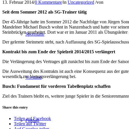
13. Februar 2014
/
0 Kommentare
/
in
Uncategorized
/
von
Seit dem Sommer 2012 als SG-Trainer tätig
Der 45-Jährige hatte im Sommer 2012 die Nachfolge von Jürgen Sonnen
Mandelner Michael Busch wohnt in Nanzenbach und hatte vor seinem
Steinbrücken gearbeitet. Dort war er im Januar 2011 als Übungsleiter
Sportstätte
Der gelernte Steinmetz steht, nach Auffassung des SG-Spielausschuss
Kontrakt bis zum Ende der Spielzeit 2014/2015 verlängert
Die Verlängerung des Vertrages gilt zunächst bis zum Ende der Sais
Die Ausweitung des Kontrakts ist auch eine Konsequenz aus der gut
wesentlich zur Vertragsverlängerung bei.
Vorstand
Busch: Fundament für vorderen Tabellenplatz schaffen
Ziel des Trainers bleibt es, weitere junge Spieler in die Seniorenman
Share this entry
Teilen auf Facebook
Fußball
Teilen auf Twitter
Auf Google+ teilen