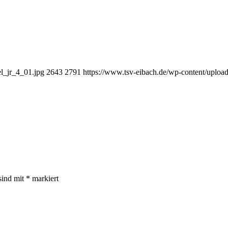
l_jr_4_01.jpg
2643
2791
https://www.tsv-eibach.de/wp-content/upl
sind mit
*
markiert