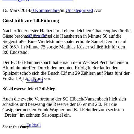
16. März 2014
/
0 Kommentare
/
in
Uncategorized
/
von
Gössl trifft zur 1:0-Führung
Nach offener erster Halbzeit mit einem leichten Chancenplus für die
Sportstätte
Gäste brachte Björn Gössl die Hausherren in Minute 50 auf die
Siegerstraße. Eine Viertelstunde später erhöhte Samet Demirci auf
2:0 (65.). In Minute 75 sorgte Matthias Küster schließlich für den
3:0-Endstand.
Der FC 66 Flammersbach hatte nach dem Wechsel Pech bei einem
Aluminiumtreffer. Durch den neunten Erfolg in der laufenden
Spielzeit schob sich die Busch-Elf mit 29 Zählern auf Platz fünf der
Fußball-B-Liga Nord vor.
Vorstand
SG-Reserve feiert 2:0-Sieg
Auch die zweite Vertretung der SG Eibach/Nanzenbach hielt sich
schadlos und bezwang die Reserve der 66-er mit 2:0. Für die
Gastgeber netzten Frank Wagner und Kai Feindler zum sechsten
„Dreier“ im zehnten Saisonspiel ein.
Fußball
Share this entry