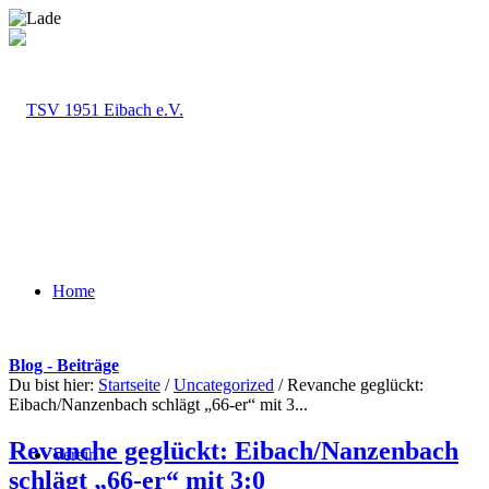
Home
Blog - Beiträge
Du bist hier:
Startseite
/
Uncategorized
/
Revanche geglückt:
Eibach/Nanzenbach schlägt „66-er“ mit 3...
Revanche geglückt: Eibach/Nanzenbach
Verein
schlägt „66-er“ mit 3:0