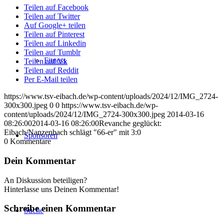
Teilen auf Facebook
Teilen auf Twitter
Auf Google+ teilen
Teilen auf Pinterest
Teilen auf Linkedin
Teilen auf Tumblr
Fitness
Teilen auf Vk
Teilen auf Reddit
Per E-Mail teilen
https://www.tsv-eibach.de/wp-content/uploads/2024/12/IMG_2724-
300x300.jpeg
0
0
https://www.tsv-eibach.de/wp-
content/uploads/2024/12/IMG_2724-300x300.jpeg
2014-03-16
08:26:00
2014-03-16 08:26:00
Revanche geglückt:
Eibach/Nanzenbach schlägt "66-er" mit 3:0
Sponsoren
0
Kommentare
Dein Kommentar
An Diskussion beteiligen?
Hinterlasse uns Deinen Kommentar!
Schreibe einen Kommentar
Suche