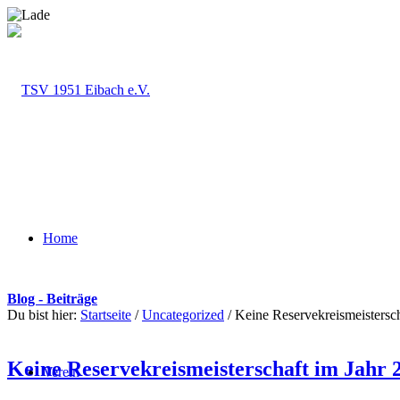
Home
Blog - Beiträge
Du bist hier:
Startseite
/
Uncategorized
/
Keine Reservekreismeistersc
Keine Reservekreismeisterschaft im Jahr 
Verein