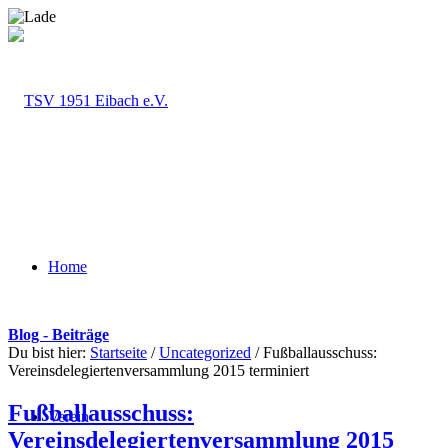
Home
Blog - Beiträge
Du bist hier:
Startseite
/
Uncategorized
/
Fußballausschuss:
Vereinsdelegiertenversammlung 2015 terminiert
Fußballausschuss:
Verein
Vereinsdelegiertenversammlung 2015