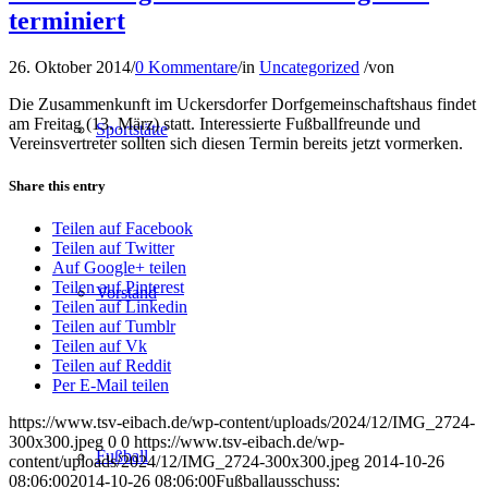
terminiert
26. Oktober 2014
/
0 Kommentare
/
in
Uncategorized
/
von
Die Zusammenkunft im Uckersdorfer Dorfgemeinschaftshaus findet
am Freitag (13. März) statt. Interessierte Fußballfreunde und
Sportstätte
Vereinsvertreter sollten sich diesen Termin bereits jetzt vormerken.
Share this entry
Teilen auf Facebook
Teilen auf Twitter
Auf Google+ teilen
Teilen auf Pinterest
Vorstand
Teilen auf Linkedin
Teilen auf Tumblr
Teilen auf Vk
Teilen auf Reddit
Per E-Mail teilen
https://www.tsv-eibach.de/wp-content/uploads/2024/12/IMG_2724-
300x300.jpeg
0
0
https://www.tsv-eibach.de/wp-
Fußball
content/uploads/2024/12/IMG_2724-300x300.jpeg
2014-10-26
08:06:00
2014-10-26 08:06:00
Fußballausschuss: