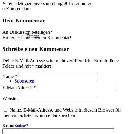
Vereinsdelegiertenversammlung 2015 terminiert
0
Kommentare
Dein Kommentar
An Diskussion beteiligen?
Fitness
Hinterlasse uns Deinen Kommentar!
Schreibe einen Kommentar
Deine E-Mail-Adresse wird nicht veröffentlicht.
Erforderliche
Felder sind mit
*
markiert
Name
*
Sponsoren
E-Mail-Adresse
*
Website
Name, E-Mail-Adresse und Website in diesem Browser für
meinen nächsten Kommentar speichern.
Kommentar
*
Suche