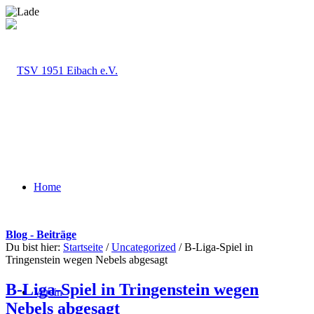
Home
Blog - Beiträge
Du bist hier:
Startseite
/
Uncategorized
/
B-Liga-Spiel in
Tringenstein wegen Nebels abgesagt
B-Liga-Spiel in Tringenstein wegen
Verein
Nebels abgesagt