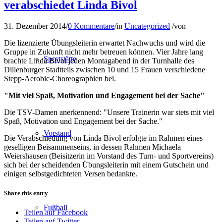
verabschiedet Linda Bivol
31. Dezember 2014
/
0 Kommentare
/
in
Uncategorized
/
von
Die lizenzierte Übungsleiterin erwartet Nachwuchs und wird die
Gruppe in Zukunft nicht mehr betreuen können. Vier Jahre lang
Sportstätte
brachte Linda Bivol jeden Montagabend in der Turnhalle des
Dillenburger Stadtteils zwischen 10 und 15 Frauen verschiedene
Stepp-Aerobic-Choreographien bei.
"Mit viel Spaß, Motivation und Engagement bei der Sache"
Die TSV-Damen anerkennend: "Unsere Trainerin war stets mit viel
Spaß, Motivation und Engagement bei der Sache."
Vorstand
Die Verabschiedung von Linda Bivol erfolgte im Rahmen eines
geselligen Beisammenseins, in dessen Rahmen Michaela
Weiershausen (Beisitzerin im Vorstand des Turn- und Sportvereins)
sich bei der scheidenden Übungsleiterin mit einem Gutschein und
einigen selbstgedichteten Versen bedankte.
Share this entry
Fußball
Teilen auf Facebook
Teilen auf Twitter