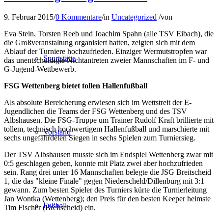
9. Februar 2015
/
0 Kommentare
/
in
Uncategorized
/
von
Eva Stein, Torsten Reeb und Joachim Spahn (alle TSV Eibach), die
die Großveranstaltung organisiert hatten, zeigten sich mit dem
Ablauf der Turniere hochzufrieden. Einziger Wermutstropfen war
Sportstätte
das unentschuldigte Nichtantreten zweier Mannschaften im F- und
G-Jugend-Wettbewerb.
FSG Wettenberg bietet tollen Hallenfußball
Als absolute Bereicherung erwiesen sich im Wettstreit der E-
Jugendlichen die Teams der FSG Wettenberg und des TSV
Albshausen. Die FSG-Truppe um Trainer Rudolf Kraft brillierte mit
tollem, technisch hochwertigem Hallenfußball und marschierte mit
Vorstand
sechs ungefährdeten Siegen in sechs Spielen zum Turniersieg.
Der TSV Albshausen musste sich im Endspiel Wettenberg zwar mit
0:5 geschlagen geben, konnte mit Platz zwei aber hochzufrieden
sein. Rang drei unter 16 Mannschaften belegte die JSG Breitscheid
1, die das "kleine Finale" gegen Niederscheld/Dillenburg mit 3:1
gewann. Zum besten Spieler des Turniers kürte die Turnierleitung
Jan Wontka (Wettenberg); den Preis für den besten Keeper heimste
Fußball
Tim Fischer (Breitscheid) ein.