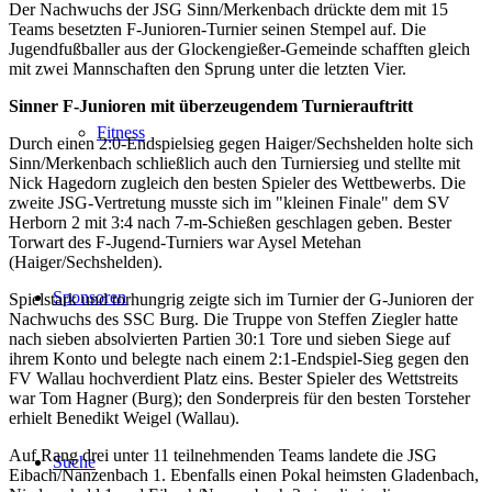
Der Nachwuchs der JSG Sinn/Merkenbach drückte dem mit 15
Teams besetzten F-Junioren-Turnier seinen Stempel auf. Die
Jugendfußballer aus der Glockengießer-Gemeinde schafften gleich
mit zwei Mannschaften den Sprung unter die letzten Vier.
Sinner F-Junioren mit überzeugendem Turnierauftritt
Fitness
Durch einen 2:0-Endspielsieg gegen Haiger/Sechshelden holte sich
Sinn/Merkenbach schließlich auch den Turniersieg und stellte mit
Nick Hagedorn zugleich den besten Spieler des Wettbewerbs. Die
zweite JSG-Vertretung musste sich im "kleinen Finale" dem SV
Herborn 2 mit 3:4 nach 7-m-Schießen geschlagen geben. Bester
Torwart des F-Jugend-Turniers war Aysel Metehan
(Haiger/Sechshelden).
Sponsoren
Spielstark und torhungrig zeigte sich im Turnier der G-Junioren der
Nachwuchs des SSC Burg. Die Truppe von Steffen Ziegler hatte
nach sieben absolvierten Partien 30:1 Tore und sieben Siege auf
ihrem Konto und belegte nach einem 2:1-Endspiel-Sieg gegen den
FV Wallau hochverdient Platz eins. Bester Spieler des Wettstreits
war Tom Hagner (Burg); den Sonderpreis für den besten Torsteher
erhielt Benedikt Weigel (Wallau).
Auf Rang drei unter 11 teilnehmenden Teams landete die JSG
Suche
Eibach/Nanzenbach 1. Ebenfalls einen Pokal heimsten Gladenbach,