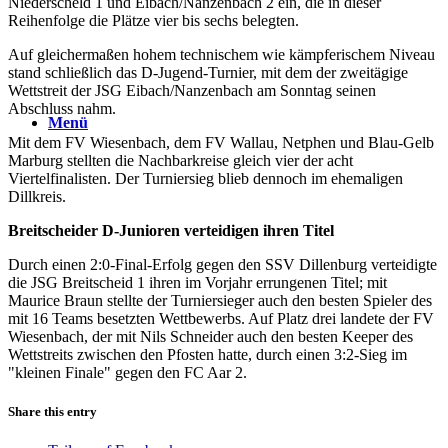
Niederscheld 1 und Eibach/Nanzenbach 2 ein, die in dieser
Reihenfolge die Plätze vier bis sechs belegten.
Auf gleichermaßen hohem technischem wie kämpferischem Niveau
stand schließlich das D-Jugend-Turnier, mit dem der zweitägige
Wettstreit der JSG Eibach/Nanzenbach am Sonntag seinen
Abschluss nahm.
Menü
Mit dem FV Wiesenbach, dem FV Wallau, Netphen und Blau-Gelb
Marburg stellten die Nachbarkreise gleich vier der acht
Viertelfinalisten. Der Turniersieg blieb dennoch im ehemaligen
Dillkreis.
Breitscheider D-Junioren verteidigen ihren Titel
Durch einen 2:0-Final-Erfolg gegen den SSV Dillenburg verteidigte
die JSG Breitscheid 1 ihren im Vorjahr errungenen Titel; mit
Maurice Braun stellte der Turniersieger auch den besten Spieler des
mit 16 Teams besetzten Wettbewerbs. Auf Platz drei landete der FV
Wiesenbach, der mit Nils Schneider auch den besten Keeper des
Wettstreits zwischen den Pfosten hatte, durch einen 3:2-Sieg im
"kleinen Finale" gegen den FC Aar 2.
Share this entry