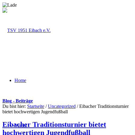
Home
Blog - Beiträge
Du bist hier:
Startseite
/
Uncategorized
/
Eibacher Traditionsturnier
bietet hochwertigen Jugendfußball
Eibacher Traditionsturnier bietet
Verein
hochwertigen Jugendfußball