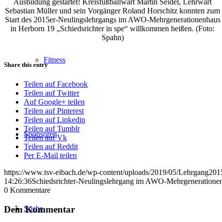
Ausbildung gestartet! Kreisfußballwart Martin Seidel, Lehrwart
Sebastian Müller und sein Vorgänger Roland Horschitz konnten zum
Start des 2015er-Neulingslehrgangs im AWO-Mehrgenerationenhaus
in Herborn 19 „Schiedsrichter in spe“ willkommen heißen. (Foto:
Spahn)
Fitness
Share this entry
Teilen auf Facebook
Teilen auf Twitter
Auf Google+ teilen
Teilen auf Pinterest
Teilen auf Linkedin
Teilen auf Tumblr
Sponsoren
Teilen auf Vk
Teilen auf Reddit
Per E-Mail teilen
https://www.tsv-eibach.de/wp-content/uploads/2019/05/Lehrgang20
14:26:36
Schiedsrichter-Neulingslehrgang im AWO-Mehrgenerationen
0
Kommentare
Dein Kommentar
Suche