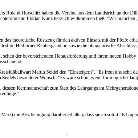
rs Roland Horschitz haben die Vereine aus dem Landstrich an der Dill 
chterobmann Florian Kunz herzlich willkommen hieß: "Wir brauchen jed
s theoretische Rüstzeug für den aktiven Einsatz mit der Pfeife erhal
uftest im Herborner Rehbergstadion sowie die obligatorische Abschlu
en, sehen der bevorstehenden Herausforderung und ihrem neuen Hobby g
ausschauend.
eisfußballwart Martin Seidel den "Einsteigern". "Es freut uns sehr, d
o Seidels besonderer Wunsch: "Es wäre schön, wenn Ihr möglichst lange
, dessen Kernmannschaft zum Start des Lehrgangs im Mehrgenerationenh
Neulinge."
1. März) die Bescheinigung darüber erhalten, dass sie ab sofort als Un