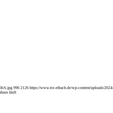
15bA.jpg
996
2126
https://www.tsv-eibach.de/wp-content/uploads/20
haus läuft