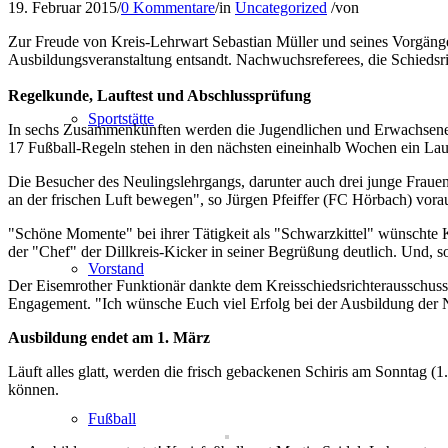
19. Februar 2015
/
0 Kommentare
/
in
Uncategorized
/
von
Zur Freude von Kreis-Lehrwart Sebastian Müller und seines Vorgänge
Ausbildungsveranstaltung entsandt. Nachwuchsreferees, die Schiedsri
Regelkunde, Lauftest und Abschlussprüfung
Sportstätte
In sechs Zusammenkünften werden die Jugendlichen und Erwachsenen da
17 Fußball-Regeln stehen in den nächsten eineinhalb Wochen ein La
Die Besucher des Neulingslehrgangs, darunter auch drei junge Frau
an der frischen Luft bewegen", so Jürgen Pfeiffer (FC Hörbach) vor
"Schöne Momente" bei ihrer Tätigkeit als "Schwarzkittel" wünschte Kr
der "Chef" der Dillkreis-Kicker in seiner Begrüßung deutlich. Und, s
Vorstand
Der Eisemrother Funktionär dankte dem Kreisschiedsrichterausschuss
Engagement. "Ich wünsche Euch viel Erfolg bei der Ausbildung der 
Ausbildung endet am 1. März
Läuft alles glatt, werden die frisch gebackenen Schiris am Sonntag (
können.
Fußball