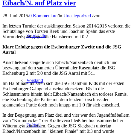
Eibach/N. auf Platz vier
28. Juni 2015
/
0 Kommentare
/
in
Uncategorized
/
von
Im letzten Turnier der ausklingenden Saison 2014/2015 verloren die
Schützlinge von Torsten Reeb und Joachim Spahn das erste
Sportstätte
Vorrundenspiel gegen die Hausherren mit 0:2.
Klare Erfolge gegen die Eschenburger Zweite und die JSG
Aartal
Anschließend steigerte sich Eibach/Nanzenbach deutlich und
bezwang auf dem sanierten Übernthaler Rasenplatz die JSG
Eschenburg 2 mit 5:0 und die JSG Aartal mit 5:1.
Vorstand
Im Halbfinale mussten sich die JSG-Bambini-Kids mit der ersten
Eschenburger G-Jugend auseinandersetzen. Bis in die
Schlussminute hinein hielt Eibach/Nanzenbach ein torloses Remis,
ehe Eschenburg die Partie mit dem letzten Torschuss der
spannenden Partie doch noch knapp mit 1:0 für sich entschied.
In der Begegnung um Platz drei und vier war den Jugendfußballern
vom "Krummacker" der Kräfteverschleiß bei hochsommerlicher
Fußball
Witterung anzumerken. Gegen die JSG Siegbach unterlag
Eibach/Nanzenbach im "kleinen Finale" mit 0:3 und wurde