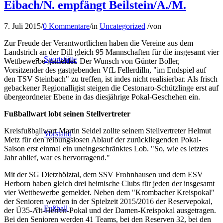
Eibach/N. empfängt Beilstein/A./M.
7. Juli 2015
/
0 Kommentare
/
in
Uncategorized
/
von
Zur Freude der Verantwortlichen haben die Vereine aus dem
Landstrich an der Dill gleich 95 Mannschaften für die insgesamt vier
Sportstätte
Wettbewerbe gemeldet. Der Wunsch von Günter Boller,
Vorsitzender des gastgebenden VfL Fellerdilln, "im Endspiel auf
den TSV Steinbach" zu treffen, ist indes nicht realisierbar. Als frisch
gebackener Regionalligist steigen die Cestonaro-Schützlinge erst auf
übergeordneter Ebene in das diesjährige Pokal-Geschehen ein.
Fußballwart lobt seinen Stellvertreter
Kreisfußballwart Martin Seidel zollte seinem Stellvertreter Helmut
Vorstand
Metz für den reibungslosen Ablauf der zurückliegenden Pokal-
Saison erst einmal ein uneingeschränktes Lob. "So, wie es letztes
Jahr ablief, war es hervorragend."
Mit der SG Dietzhölztal, dem SSV Frohnhausen und dem ESV
Herborn haben gleich drei heimische Clubs für jeden der insgesamt
vier Wettbewerbe gemeldet. Neben dem "Krombacher Kreispokal"
der Senioren werden in der Spielzeit 2015/2016 der Reservepokal,
Fußball
der Ü35-Alt-Herren-Pokal und der Damen-Kreispokal ausgetragen.
Bei den Senioren werden 41 Teams, bei den Reserven 32, bei den