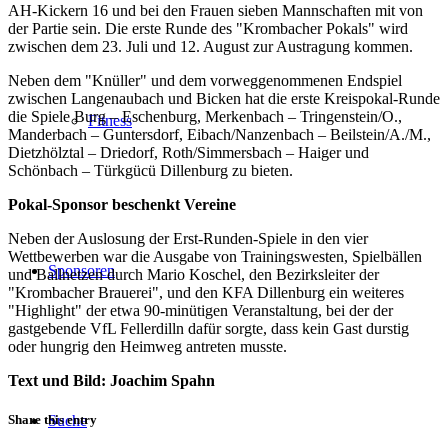
AH-Kickern 16 und bei den Frauen sieben Mannschaften mit von
der Partie sein. Die erste Runde des "Krombacher Pokals" wird
zwischen dem 23. Juli und 12. August zur Austragung kommen.
Neben dem "Knüller" und dem vorweggenommenen Endspiel
zwischen Langenaubach und Bicken hat die erste Kreispokal-Runde
die Spiele Burg – Eschenburg, Merkenbach – Tringenstein/O.,
Fitness
Manderbach – Guntersdorf, Eibach/Nanzenbach – Beilstein/A./M.,
Dietzhölztal – Driedorf, Roth/Simmersbach – Haiger und
Schönbach – Türkgücü Dillenburg zu bieten.
Pokal-Sponsor beschenkt Vereine
Neben der Auslosung der Erst-Runden-Spiele in den vier
Wettbewerben war die Ausgabe von Trainingswesten, Spielbällen
Sponsoren
und Ballnetzen durch Mario Koschel, den Bezirksleiter der
"Krombacher Brauerei", und den KFA Dillenburg ein weiteres
"Highlight" der etwa 90-minütigen Veranstaltung, bei der der
gastgebende VfL Fellerdilln dafür sorgte, dass kein Gast durstig
oder hungrig den Heimweg antreten musste.
Text und Bild: Joachim Spahn
Share this entry
Suche