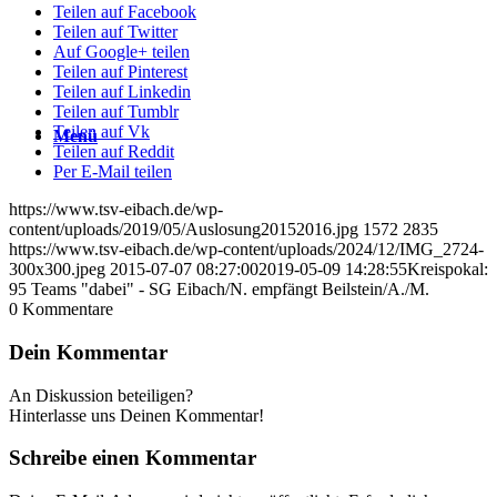
Teilen auf Facebook
Teilen auf Twitter
Auf Google+ teilen
Teilen auf Pinterest
Teilen auf Linkedin
Teilen auf Tumblr
Teilen auf Vk
Menü
Teilen auf Reddit
Per E-Mail teilen
https://www.tsv-eibach.de/wp-
content/uploads/2019/05/Auslosung20152016.jpg
1572
2835
https://www.tsv-eibach.de/wp-content/uploads/2024/12/IMG_2724-
300x300.jpeg
2015-07-07 08:27:00
2019-05-09 14:28:55
Kreispokal:
95 Teams "dabei" - SG Eibach/N. empfängt Beilstein/A./M.
0
Kommentare
Dein Kommentar
An Diskussion beteiligen?
Hinterlasse uns Deinen Kommentar!
Schreibe einen Kommentar