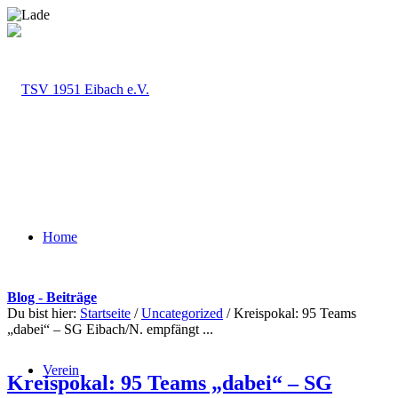
Home
Blog - Beiträge
Du bist hier:
Startseite
/
Uncategorized
/
Kreispokal: 95 Teams
„dabei“ – SG Eibach/N. empfängt ...
Verein
Kreispokal: 95 Teams „dabei“ – SG