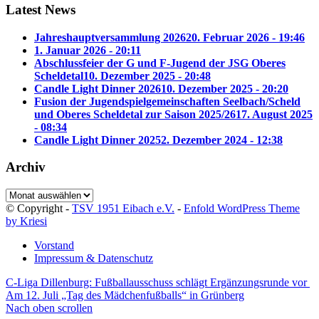
Latest News
Jahreshauptversammlung 2026
20. Februar 2026 - 19:46
1. Januar 2026 - 20:11
Abschlussfeier der G und F-Jugend der JSG Oberes
Scheldetal
10. Dezember 2025 - 20:48
Candle Light Dinner 2026
10. Dezember 2025 - 20:20
Fusion der Jugendspielgemeinschaften Seelbach/Scheld
und Oberes Scheldetal zur Saison 2025/26
17. August 2025
- 08:34
Candle Light Dinner 2025
2. Dezember 2024 - 12:38
Archiv
Archiv
© Copyright -
TSV 1951 Eibach e.V.
-
Enfold WordPress Theme
by Kriesi
Vorstand
Impressum & Datenschutz
C-Liga Dillenburg: Fußballausschuss schlägt Ergänzungsrunde vor
Am 12. Juli „Tag des Mädchenfußballs“ in Grünberg
Nach oben scrollen