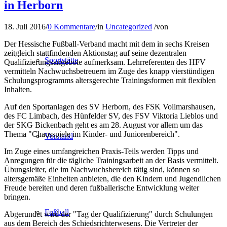
in Herborn
18. Juli 2016
/
0 Kommentare
/
in
Uncategorized
/
von
Der Hessische Fußball-Verband macht mit dem in sechs Kreisen
zeitgleich stattfindenden Aktionstag auf seine dezentralen
Sportstätte
Qualifizierungsangebote aufmerksam. Lehrreferenten des HFV
vermitteln Nachwuchsbetreuern im Zuge des knapp vierstündigen
Schulungsprogramms altersgerechte Trainingsformen mit flexiblen
Inhalten.
Auf den Sportanlagen des SV Herborn, des FSK Vollmarshausen,
des FC Limbach, des Hünfelder SV, des FSV Viktoria Lieblos und
der SKG Bickenbach geht es am 28. August vor allem um das
Thema "Chaosspiele im Kinder- und Juniorenbereich".
Vorstand
Im Zuge eines umfangreichen Praxis-Teils werden Tipps und
Anregungen für die tägliche Trainingsarbeit an der Basis vermittelt.
Übungsleiter, die im Nachwuchsbereich tätig sind, können so
altersgemäße Einheiten anbieten, die den Kindern und Jugendlichen
Freude bereiten und deren fußballerische Entwicklung weiter
bringen.
Fußball
Abgerundet wird der "Tag der Qualifizierung" durch Schulungen
aus dem Bereich des Schiedsrichterwesens. Die Vertreter der