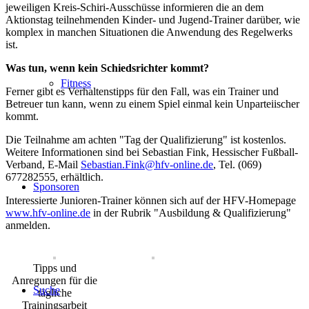
jeweiligen Kreis-Schiri-Ausschüsse informieren die an dem
Aktionstag teilnehmenden Kinder- und Jugend-Trainer darüber, wie
komplex in manchen Situationen die Anwendung des Regelwerks
ist.
Was tun, wenn kein Schiedsrichter kommt?
Fitness
Ferner gibt es Verhaltenstipps für den Fall, was ein Trainer und
Betreuer tun kann, wenn zu einem Spiel einmal kein Unparteiischer
kommt.
Die Teilnahme am achten "Tag der Qualifizierung" ist kostenlos.
Weitere Informationen sind bei Sebastian Fink, Hessischer Fußball-
Verband, E-Mail
Sebastian.Fink@hfv-online.de
, Tel. (069)
677282555, erhältlich.
Sponsoren
Interessierte Junioren-Trainer können sich auf der HFV-Homepage
www.hfv-online.de
in der Rubrik "Ausbildung & Qualifizierung"
anmelden.
Tipps und
Anregungen für die
Suche
tägliche
Trainingsarbeit