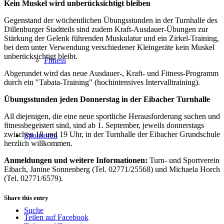
Kein Muskel wird unberücksichtigt bleiben
Gegenstand der wöchentlichen Übungsstunden in der Turnhalle des
Dillenburger Stadtteils sind zudem Kraft-Ausdauer-Übungen zur
Stärkung der Gelenk führenden Muskulatur und ein Zirkel-Training,
bei dem unter Verwendung verschiedener Kleingeräte kein Muskel
unberücksichtigt bleibt.
Fitness
Abgerundet wird das neue Ausdauer-, Kraft- und Fitness-Programm
durch ein "Tabata-Training" (hochintensives Intervalltraining).
Übungsstunden jeden Donnerstag in der Eibacher Turnhalle
All diejenigen, die eine neue sportliche Herausforderung suchen und
fitnessbegeistert sind, sind ab 1. September, jeweils donnerstags
zwischen 18 und 19 Uhr, in der Turnhalle der Eibacher Grundschule
Sponsoren
herzlich willkommen.
Anmeldungen und weitere Informationen:
Turn- und Sportverein
Eibach, Janine Sonnenberg (Tel. 02771/25568) und Michaela Horch
(Tel. 02771/6579).
Share this entry
Suche
Teilen auf Facebook