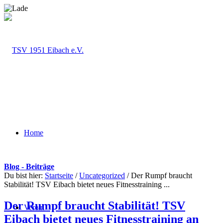
Home
Blog - Beiträge
Du bist hier:
Startseite
/
Uncategorized
/
Der Rumpf braucht
Stabilität! TSV Eibach bietet neues Fitnesstraining ...
Der Rumpf braucht Stabilität! TSV
Verein
Eibach bietet neues Fitnesstraining an