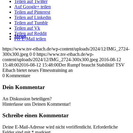
Teilen auf Twitter
Auf Google+ teilen
Teilen auf Pinterest
Teilen auf Linkedin
Teilen auf Tumblr
Teilen auf Vk
Teilen auf Reddit
Menü
Per E-Mail teilen
https://www.tsv-eibach.de/wp-content/uploads/2024/12/IMG_2724-
300x300.jpeg
0
0
https://www.tsv-eibach.de/wp-
content/uploads/2024/12/IMG_2724-300x300.jpeg
2016-08-12
15:48:00
2016-08-12 15:48:00
Der Rumpf braucht Stabilität! TSV
Eibach bietet neues Fitnesstraining an
0
Kommentare
Dein Kommentar
An Diskussion beteiligen?
Hinterlasse uns Deinen Kommentar!
Schreibe einen Kommentar
Deine E-Mail-Adresse wird nicht veröffentlicht.
Erforderliche
Felder sind mit
*
markiert