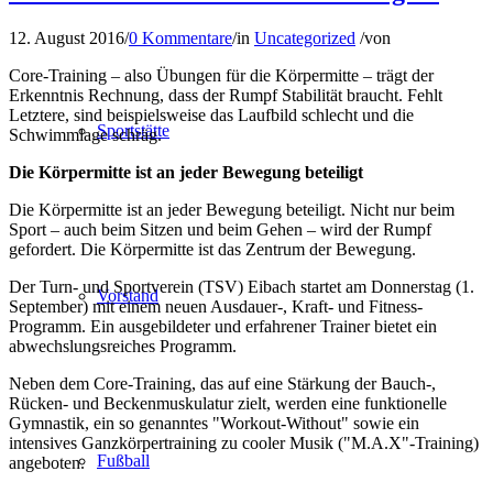
12. August 2016
/
0 Kommentare
/
in
Uncategorized
/
von
Core-Training – also Übungen für die Körpermitte – trägt der
Erkenntnis Rechnung, dass der Rumpf Stabilität braucht. Fehlt
Letztere, sind beispielsweise das Laufbild schlecht und die
Sportstätte
Schwimmlage schräg.
Die Körpermitte ist an jeder Bewegung beteiligt
Die Körpermitte ist an jeder Bewegung beteiligt. Nicht nur beim
Sport – auch beim Sitzen und beim Gehen – wird der Rumpf
gefordert. Die Körpermitte ist das Zentrum der Bewegung.
Der Turn- und Sportverein (TSV) Eibach startet am Donnerstag (1.
Vorstand
September) mit einem neuen Ausdauer-, Kraft- und Fitness-
Programm. Ein ausgebildeter und erfahrener Trainer bietet ein
abwechslungsreiches Programm.
Neben dem Core-Training, das auf eine Stärkung der Bauch-,
Rücken- und Beckenmuskulatur zielt, werden eine funktionelle
Gymnastik, ein so genanntes "Workout-Without" sowie ein
intensives Ganzkörpertraining zu cooler Musik ("M.A.X"-Training)
Fußball
angeboten.