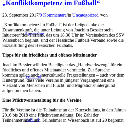
„Konfliktkompetenz im Fußball“
23. September 2017
/
0 Kommentare
/
in
Uncategorized
/
von
„Konfliktkompetenz im Fußball“ ist der Leitgedanke der
Zusammenkunft, die unter Leitung von Joachim Bessier steht.
Sportstätte
Initiatoren des Treffens, das um 18.30 Uhr im Vereinsheim des SSV
Wissenbach beginnt, sind der Hessische Fußball-Verband sowie die
Sozialstiftung des Hessischen Fußballs.
Tipps für ein friedliches und offenes Miteinander
Joachim Bessier will den Beteiligten das „Handwerkszeug“ für ein
friedliches und offenes Miteinander vermitteln. Zur Sprache
kommen sollen auch interkulturelle Fragestellungen – auch vor dem
Vorstand
Hintergrund, dass viele Vereine in jüngster Vergangenheit eine
Vielzahl von Menschen mit Flucht- und Migrationshintergrund
aufgenommen haben.
Eine Pflichtveranstaltung für die Vereine
Für die Vereine ist die Teilnahme an der Kurzschulung in den Jahren
2016 bis 2018 eine Pflichtveranstaltung. Die Zahl der
Fußball
Teilnehmerinnen und Teilnehmer in Wissenbach ist auf 20 begrenzt.