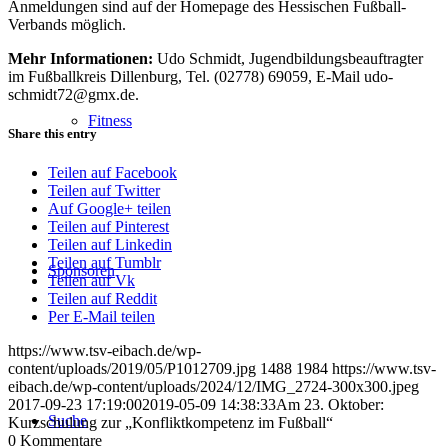
Anmeldungen sind auf der Homepage des Hessischen Fußball-
Verbands möglich.
Mehr Informationen:
Udo Schmidt, Jugendbildungsbeauftragter
im Fußballkreis Dillenburg, Tel. (02778) 69059, E-Mail udo-
schmidt72@gmx.de.
Fitness
Share this entry
Teilen auf Facebook
Teilen auf Twitter
Auf Google+ teilen
Teilen auf Pinterest
Teilen auf Linkedin
Teilen auf Tumblr
Sponsoren
Teilen auf Vk
Teilen auf Reddit
Per E-Mail teilen
https://www.tsv-eibach.de/wp-
content/uploads/2019/05/P1012709.jpg
1488
1984
https://www.tsv-
eibach.de/wp-content/uploads/2024/12/IMG_2724-300x300.jpeg
2017-09-23 17:19:00
2019-05-09 14:38:33
Am 23. Oktober:
Suche
Kurzschulung zur „Konfliktkompetenz im Fußball“
0
Kommentare