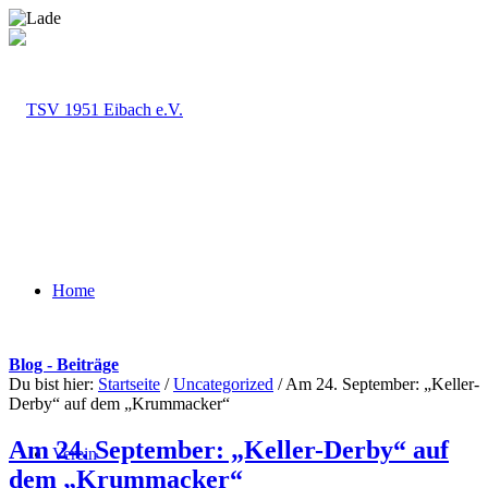
Home
Blog - Beiträge
Du bist hier:
Startseite
/
Uncategorized
/
Am 24. September: „Keller-
Derby“ auf dem „Krummacker“
Am 24. September: „Keller-Derby“ auf
Verein
dem „Krummacker“