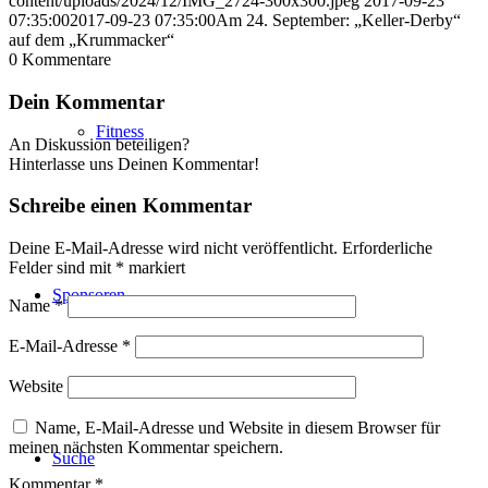
content/uploads/2024/12/IMG_2724-300x300.jpeg
2017-09-23
07:35:00
2017-09-23 07:35:00
Am 24. September: „Keller-Derby“
auf dem „Krummacker“
0
Kommentare
Dein Kommentar
Fitness
An Diskussion beteiligen?
Hinterlasse uns Deinen Kommentar!
Schreibe einen Kommentar
Deine E-Mail-Adresse wird nicht veröffentlicht.
Erforderliche
Felder sind mit
*
markiert
Sponsoren
Name
*
E-Mail-Adresse
*
Website
Name, E-Mail-Adresse und Website in diesem Browser für
meinen nächsten Kommentar speichern.
Suche
Kommentar
*