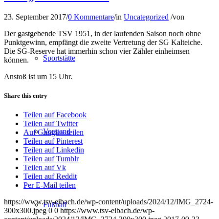
23. September 2017
/
0 Kommentare
/
in
Uncategorized
/
von
Der gastgebende TSV 1951, in der laufenden Saison noch ohne
Punktgewinn, empfängt die zweite Vertretung der SG Kalteiche.
Die SG-Reserve hat immerhin schon vier Zähler einheimsen
Sportstätte
können.
Anstoß ist um 15 Uhr.
Share this entry
Teilen auf Facebook
Teilen auf Twitter
Vorstand
Auf Google+ teilen
Teilen auf Pinterest
Teilen auf Linkedin
Teilen auf Tumblr
Teilen auf Vk
Teilen auf Reddit
Per E-Mail teilen
https://www.tsv-eibach.de/wp-content/uploads/2024/12/IMG_2724-
Fußball
300x300.jpeg
0
0
https://www.tsv-eibach.de/wp-