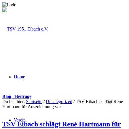
Home
Blog - Beiträge
Du bist hier:
Startseite
/
Uncategorized
/
TSV Eibach schlägt René
Hartmann für Auszeichnung vor
Verein
TSV Eibach schlägt René Hartmann für