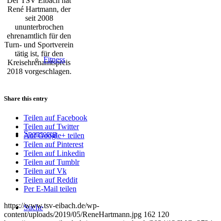
Der TSV Eibach hat
René Hartmann, der
seit 2008
ununterbrochen
ehrenamtlich für den
Turn- und Sportverein
tätig ist, für den
Fitness
Kreisehrenamtspreis
2018 vorgeschlagen.
Share this entry
Teilen auf Facebook
Teilen auf Twitter
Sponsoren
Auf Google+ teilen
Teilen auf Pinterest
Teilen auf Linkedin
Teilen auf Tumblr
Teilen auf Vk
Teilen auf Reddit
Per E-Mail teilen
https://www.tsv-eibach.de/wp-
Suche
content/uploads/2019/05/ReneHartmann.jpg
162
120