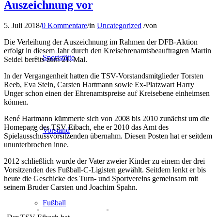
Auszeichnung vor
5. Juli 2018
/
0 Kommentare
/
in
Uncategorized
/
von
Die Verleihung der Auszeichnung im Rahmen der DFB-Aktion
erfolgt in diesem Jahr durch den Kreisehrenamtsbeauftragten Martin
Sportstätte
Seidel bereits zum 21. Mal.
In der Vergangenheit hatten die TSV-Vorstandsmitglieder Torsten
Reeb, Eva Stein, Carsten Hartmann sowie Ex-Platzwart Harry
Unger schon einen der Ehrenamtspreise auf Kreisebene einheimsen
können.
René Hartmann kümmerte sich von 2008 bis 2010 zunächst um die
Homepage des TSV Eibach, ehe er 2010 das Amt des
Vorstand
Spielausschussvorsitzenden übernahm. Diesen Posten hat er seitdem
ununterbrochen inne.
2012 schließlich wurde der Vater zweier Kinder zu einem der drei
Vorsitzenden des Fußball-C-Ligisten gewählt. Seitdem lenkt er bis
heute die Geschicke des Turn- und Sportvereins gemeinsam mit
seinem Bruder Carsten und Joachim Spahn.
Fußball