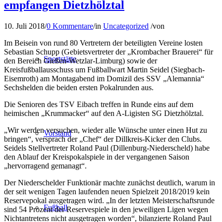
empfangen Dietzhölztal
10. Juli 2018
/
0 Kommentare
/
in
Uncategorized
/
von
Im Beisein von rund 80 Vertretern der beteiligten Vereine losten
Sebastian Schupp (Gebietsvertreter der „Krombacher Brauerei“ für
Sportstätte
den Bereich Gießen-Wetzlar-Limburg) sowie der
Kreisfußballausschuss um Fußballwart Martin Seidel (Siegbach-
Eisemroth) am Montagabend im Domizil des SSV „Alemannia“
Sechshelden die beiden ersten Pokalrunden aus.
Die Senioren des TSV Eibach treffen in Runde eins auf dem
heimischen „Krummacker“ auf den A-Ligisten SG Dietzhölztal.
„Wir werden versuchen, wieder alle Wünsche unter einen Hut zu
Vorstand
bringen“, versprach der „Chef“ der Dillkreis-Kicker den Clubs.
Seidels Stellvertreter Roland Paul (Dillenburg-Niederscheld) habe
den Ablauf der Kreispokalspiele in der vergangenen Saison
„hervorragend gemanagt“.
Der Niederschelder Funktionär machte zunächst deutlich, warum in
der seit wenigen Tagen laufenden neuen Spielzeit 2018/2019 kein
Reservepokal ausgetragen wird. „In der letzten Meisterschaftsrunde
Fußball
sind 54 Prozent der Reservespiele in den jeweiligen Ligen wegen
Nichtantretens nicht ausgetragen worden“, bilanzierte Roland Paul