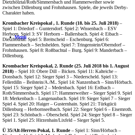
Dietzhölztal/Roth/Simmersbach und Hammerweiher sowie
zwischen Dillenburg und Frohnhausen. Spiele, die jeweils Derby-
Charakter haben.
Krombacher Kreispokal , 1. Runde (18. bis 25. Juli 2018)
–
Spiel 1: Driedorf – Guntersdorf. Spiel 2: Wissenbach – ESV
Herborn. Spiel 3: SV Herborn – Ballersbach. Spiel 4: Eibach –
Menü
Dietzhölztal. Spiel 5: Breitscheid – Eschenburg. Spiel 6:
Flammersbach – Sechshelden. Spiel 7: Tringenstein/Oberndorf –
Frohnhausen. Spiel 8: Roßbachtal – Burg. Spiel 9: Manderbach –
Dillenburg.
Krombacher Kreispokal, 2. Runde (25. Juli 2018 bis 1. August
2018)
– Spiel 10: Obere Dill – Bicken. Spiel 11: Kalteiche –
Donsbach. Spiel 12: Sieger Spiel 3 – Niederscheld. Spiel 13:
Fellerdilln – Beilstein/A./M.. Spiel 14: Nanzenbach – Sinn/Hörbach.
Spiel 15: Sieger Spiel 2 – Medenbach. Spiel 16: Erdbach –
Roth/Simmersbach. Spiel 17: Hammerweiher – Sieger Spiel 9. Spiel
18: Merkenbach – Langenaubach. Spiel 19: Sieger Spiel 7 – Sieger
Spiel 4. Spiel 20: Haiger – Gusternhain. Spiel 21: Türkgücü
Dillenburg – Herbornseelbach. Spiel 22: Sieger Spiel 6 – Eisemroth.
Spiel 23: Schönbach – Oberscheld. Spiel 24: Sieger Spiel 8 – Sieger
Spiel 1. Spiel 25: Hirzenhain/Lixfeld – Sieger Spiel 5.
Ü 35/Alt-Herren-Pokal, 1. Runde
– Spiel 1: Sinn/Hörbach –