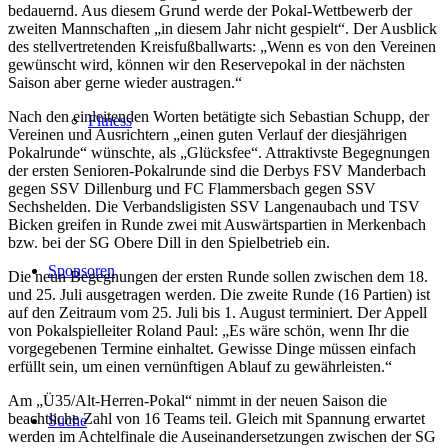
bedauernd. Aus diesem Grund werde der Pokal-Wettbewerb der
zweiten Mannschaften „in diesem Jahr nicht gespielt“. Der Ausblick
des stellvertretenden Kreisfußballwarts: „Wenn es von den Vereinen
gewünscht wird, können wir den Reservepokal in der nächsten
Saison aber gerne wieder austragen.“
Nach den einleitenden Worten betätigte sich Sebastian Schupp, der
Fitness
Vereinen und Ausrichtern „einen guten Verlauf der diesjährigen
Pokalrunde“ wünschte, als „Glücksfee“. Attraktivste Begegnungen
der ersten Senioren-Pokalrunde sind die Derbys FSV Manderbach
gegen SSV Dillenburg und FC Flammersbach gegen SSV
Sechshelden. Die Verbandsligisten SSV Langenaubach und TSV
Bicken greifen in Runde zwei mit Auswärtspartien in Merkenbach
bzw. bei der SG Obere Dill in den Spielbetrieb ein.
Sponsoren
Die neun Begegnungen der ersten Runde sollen zwischen dem 18.
und 25. Juli ausgetragen werden. Die zweite Runde (16 Partien) ist
auf den Zeitraum vom 25. Juli bis 1. August terminiert. Der Appell
von Pokalspielleiter Roland Paul: „Es wäre schön, wenn Ihr die
vorgegebenen Termine einhaltet. Gewisse Dinge müssen einfach
erfüllt sein, um einen vernünftigen Ablauf zu gewährleisten.“
Am „Ü35/Alt-Herren-Pokal“ nimmt in der neuen Saison die
beachtliche Zahl von 16 Teams teil. Gleich mit Spannung erwartet
Suche
werden im Achtelfinale die Auseinandersetzungen zwischen der SG