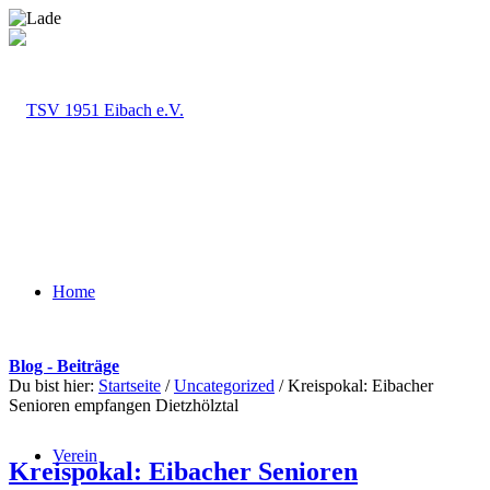
Home
Blog - Beiträge
Du bist hier:
Startseite
/
Uncategorized
/
Kreispokal: Eibacher
Senioren empfangen Dietzhölztal
Verein
Kreispokal: Eibacher Senioren