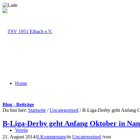
Home
Blog - Beiträge
Du bist hier:
Startseite
/
Uncategorized
/
B-Liga-Derby geht Anfang O
B-Liga-Derby geht Anfang Oktober in Nan
Verein
21. August 2014
/
0 Kommentare
/
in
Uncategorized
/
von