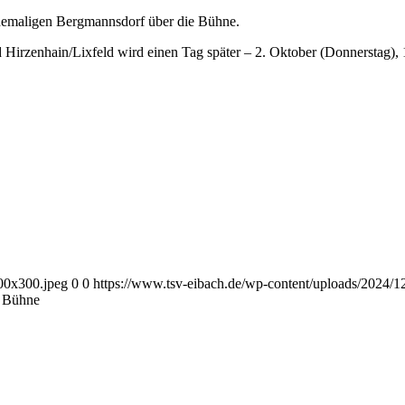
ehemaligen Bergmannsdorf über die Bühne.
irzenhain/Lixfeld wird einen Tag später – 2. Oktober (Donnerstag),
00x300.jpeg
0
0
https://www.tsv-eibach.de/wp-content/uploads/2024
e Bühne