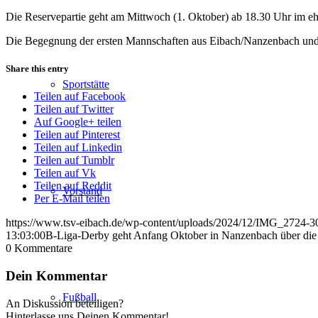
Die Reservepartie geht am Mittwoch (1. Oktober) ab 18.30 Uhr im 
Die Begegnung der ersten Mannschaften aus Eibach/Nanzenbach und H
Share this entry
Sportstätte
Teilen auf Facebook
Teilen auf Twitter
Auf Google+ teilen
Teilen auf Pinterest
Teilen auf Linkedin
Teilen auf Tumblr
Teilen auf Vk
Teilen auf Reddit
Vorstand
Per E-Mail teilen
https://www.tsv-eibach.de/wp-content/uploads/2024/12/IMG_2724-3
13:03:00
B-Liga-Derby geht Anfang Oktober in Nanzenbach über di
0
Kommentare
Dein Kommentar
Fußball
An Diskussion beteiligen?
Hinterlasse uns Deinen Kommentar!