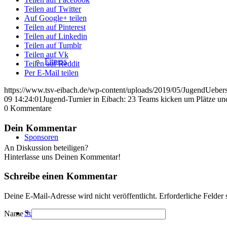
Teilen auf Twitter
Auf Google+ teilen
Teilen auf Pinterest
Teilen auf Linkedin
Teilen auf Tumblr
Teilen auf Vk
Fitness
Teilen auf Reddit
Per E-Mail teilen
https://www.tsv-eibach.de/wp-content/uploads/2019/05/JugendUebers
09 14:24:01
Jugend-Turnier in Eibach: 23 Teams kicken um Plätze un
0
Kommentare
Dein Kommentar
Sponsoren
An Diskussion beteiligen?
Hinterlasse uns Deinen Kommentar!
Schreibe einen Kommentar
Deine E-Mail-Adresse wird nicht veröffentlicht.
Erforderliche Felder 
Suche
Name
*