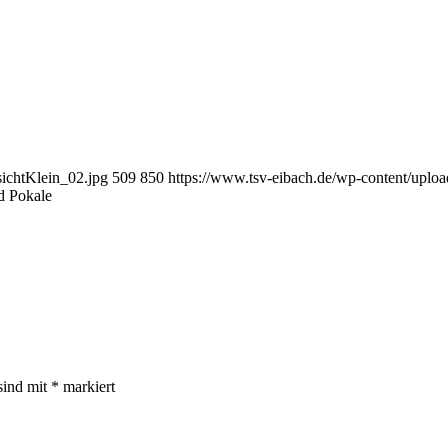
ichtKlein_02.jpg
509
850
https://www.tsv-eibach.de/wp-content/upl
d Pokale
sind mit
*
markiert