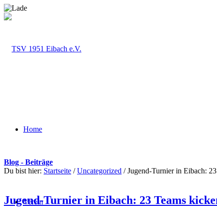
Home
Blog - Beiträge
Du bist hier:
Startseite
/
Uncategorized
/
Jugend-Turnier in Eibach: 2
Jugend-Turnier in Eibach: 23 Teams kicke
Verein