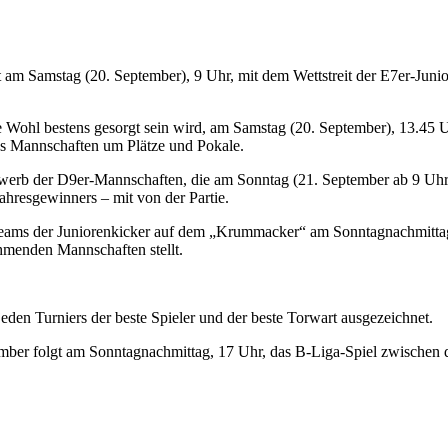
 Samstag (20. September), 9 Uhr, mit dem Wettstreit der E7er-Junioren
che Wohl bestens gesorgt sein wird, am Samstag (20. September), 13.45 
chs Mannschaften um Plätze und Pokale.
werb der D9er-Mannschaften, die am Sonntag (21. September ab 9 Uhr
hresgewinners – mit von der Partie.
eams der Juniorenkicker auf dem „Krummacker“ am Sonntagnachmittag 
hmenden Mannschaften stellt.
den Turniers der beste Spieler und der beste Torwart ausgezeichnet.
mber folgt am Sonntagnachmittag, 17 Uhr, das B-Liga-Spiel zwische