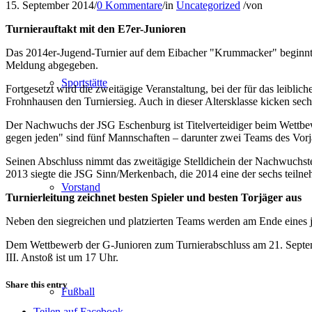
15. September 2014
/
0 Kommentare
/
in
Uncategorized
/
von
Turnierauftakt mit den E7er-Junioren
Das 2014er-Jugend-Turnier auf dem Eibacher "Krummacker" beginnt am
Meldung abgegeben.
Sportstätte
Fortgesetzt wird die zweitägige Veranstaltung, bei der für das leibli
Frohnhausen den Turniersieg. Auch in dieser Altersklasse kicken se
Der Nachwuchs der JSG Eschenburg ist Titelverteidiger beim Wettbe
gegen jeden" sind fünf Mannschaften – darunter zwei Teams des Vorja
Seinen Abschluss nimmt das zweitägige Stelldichein der Nachwuchst
2013 siegte die JSG Sinn/Merkenbach, die 2014 eine der sechs teilne
Vorstand
Turnierleitung zeichnet besten Spieler und besten Torjäger aus
Neben den siegreichen und platzierten Teams werden am Ende eines je
Dem Wettbewerb der G-Junioren zum Turnierabschluss am 21. Septe
III. Anstoß ist um 17 Uhr.
Share this entry
Fußball
Teilen auf Facebook