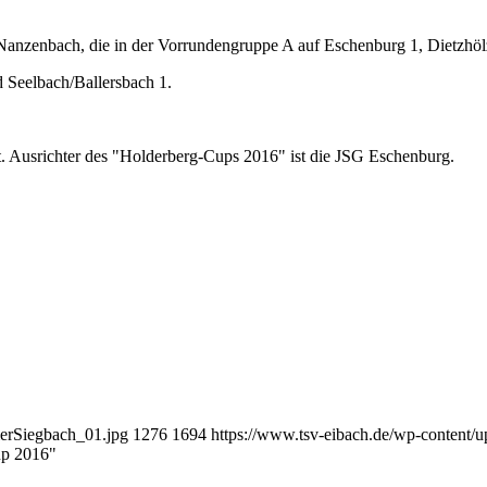
Nanzenbach, die in der Vorrundengruppe A auf Eschenburg 1, Dietzhölzt
 Seelbach/Ballersbach 1.
rt. Ausrichter des "Holderberg-Cups 2016" ist die JSG Eschenburg.
ierSiegbach_01.jpg
1276
1694
https://www.tsv-eibach.de/wp-content
up 2016"