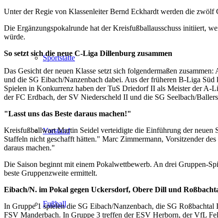
Unter der Regie von Klassenleiter Bernd Eckhardt werden die zwölf C
Die Ergänzungspokalrunde hat der Kreisfußballausschuss initiiert, 
würde.
So setzt sich die neue C-Liga Dillenburg zusammen
Sportstätte
Das Gesicht der neuen Klasse setzt sich folgendermaßen zusammen: 
und die SG Eibach/Nanzenbach dabei. Aus der früheren B-Liga Süd
Spielen in Konkurrenz haben der TuS Driedorf II als Meister der A-
der FC Erdbach, der SV Niederscheld II und die SG Seelbach/Ballers
"Lasst uns das Beste daraus machen!"
Kreisfußballwart Martin Seidel verteidigte die Einführung der neuen
Vorstand
Staffeln nicht geschafft hätten." Marc Zimmermann, Vorsitzender des 
daraus machen."
Die Saison beginnt mit einem Pokalwettbewerb. An drei Gruppen-Spie
beste Gruppenzweite ermittelt.
Eibach/N. im Pokal gegen Uckersdorf, Obere Dill und Roßbacht
Fußball
In Gruppe 1 spielen die SG Eibach/Nanzenbach, die SG Roßbachtal I
FSV Manderbach. In Gruppe 3 treffen der ESV Herborn, der VfL Felle