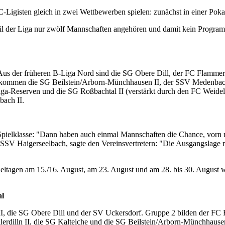
-Ligisten gleich in zwei Wettbewerben spielen: zunächst in einer Poka
weil der Liga nur zwölf Mannschaften angehören und damit kein Program
Aus der früheren B-Liga Nord sind die SG Obere Dill, der FC Flammers
 kommen die SG Beilstein/Arborn-Münchhausen II, der SSV Medenbach
Liga-Reserven und die SG Roßbachtal II (verstärkt durch den FC Weide
bach II.
 Spielklasse: "Dann haben auch einmal Mannschaften die Chance, vorn m
SSV Haigerseelbach, sagte den Vereinsvertretern: "Die Ausgangslage mit
ltagen am 15./16. August, am 23. August und am 28. bis 30. August w
al
I, die SG Obere Dill und der SV Uckersdorf. Gruppe 2 bilden der FC
rdilln II, die SG Kalteiche und die SG Beilstein/Arborn-Münchhausen