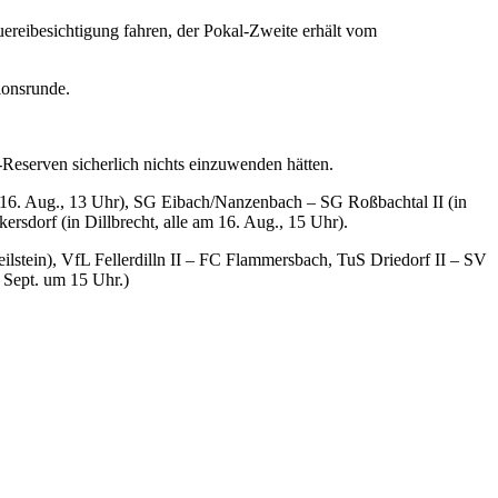
uereibesichtigung fahren, der Pokal-Zweite erhält vom
tionsrunde.
-Reserven sicherlich nichts einzuwenden hätten.
6. Aug., 13 Uhr), SG Eibach/Nanzenbach – SG Roßbachtal II (in
sdorf (in Dillbrecht, alle am 16. Aug., 15 Uhr).
ilstein), VfL Fellerdilln II – FC Flammersbach, TuS Driedorf II – SV
 Sept. um 15 Uhr.)