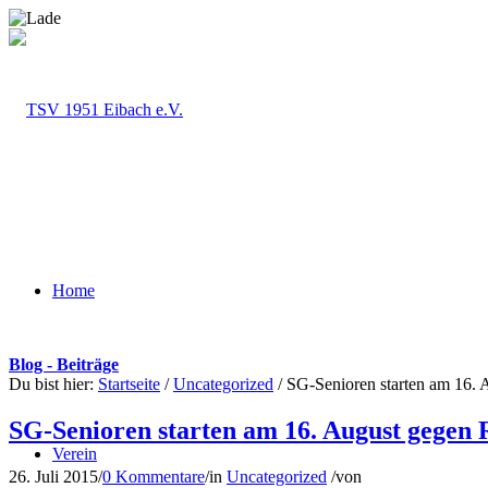
Home
Blog - Beiträge
Du bist hier:
Startseite
/
Uncategorized
/
SG-Senioren starten am 16. 
SG-Senioren starten am 16. August gegen 
Verein
26. Juli 2015
/
0 Kommentare
/
in
Uncategorized
/
von