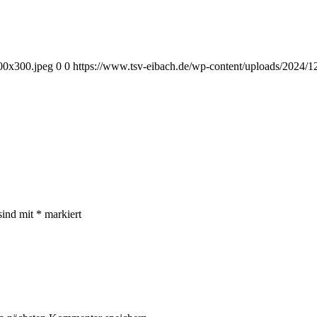
00x300.jpeg
0
0
https://www.tsv-eibach.de/wp-content/uploads/2024
sind mit
*
markiert