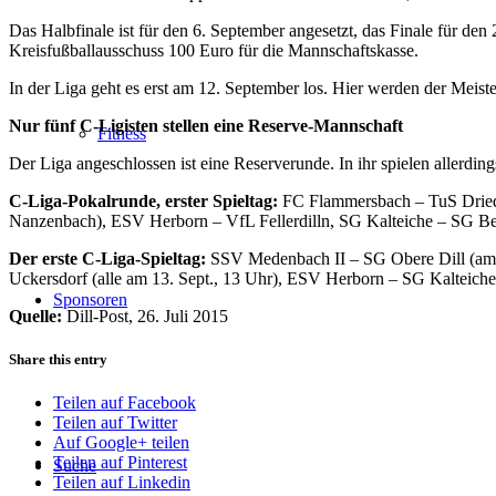
Das Halbfinale ist für den 6. September angesetzt, das Finale für de
Kreisfußballausschuss 100 Euro für die Mannschaftskasse.
In der Liga geht es erst am 12. September los. Hier werden der Meister
Nur fünf C-Ligisten stellen eine Reserve-Mannschaft
Fitness
Der Liga angeschlossen ist eine Reserverunde. In ihr spielen allerdi
C-Liga-Pokalrunde, erster Spieltag:
FC Flammersbach – TuS Driedo
Nanzenbach), ESV Herborn – VfL Fellerdilln, SG Kalteiche – SG Beil
Der erste C-Liga-Spieltag:
SSV Medenbach II – SG Obere Dill (am 12
Uckersdorf (alle am 13. Sept., 13 Uhr), ESV Herborn – SG Kalteic
Sponsoren
Quelle:
Dill-Post, 26. Juli 2015
Share this entry
Teilen auf Facebook
Teilen auf Twitter
Auf Google+ teilen
Teilen auf Pinterest
Suche
Teilen auf Linkedin